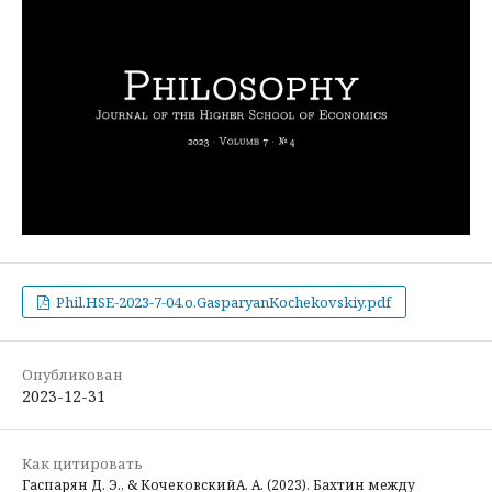
Phil.HSE-2023-7-04.o.GasparyanKochekovskiy.pdf
Опубликован
2023-12-31
Как цитировать
Гаспарян Д. Э., & КочековскийА. А. (2023). Бахтин между