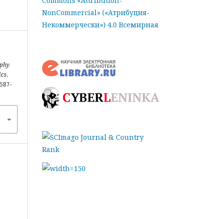
Commons «Attribution-
NonCommercial» («Атрибуция-
Некоммерчески») 4.0 Всемирная
ophy
ics
,
2587-