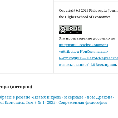
Copyright (c) 2025 Philosophy Journ
the Higher School of Economics
Это произведение доступно по
лицензии Creative Commons
«Attribution-NonCommercial»
(«Атрибуция — Некоммерческо
использование») 4.0 Всемирная
.
ора (авторов)
бразы в романе «Пламя и кровь» и сериале «Дом Дракона»
,
l of Economics: Том 9 № 1 (2025): Современная философия