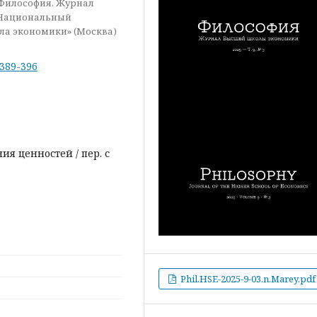
«Философия. Журнал
 Национальный
ла экономики» (Москва)
-389-396
ия ценностей / пер. с
Phil.HSE-2025-9-03.n.Marey.pdf