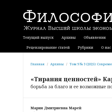
Текущий выпуск
Архивы
Объявления
Рецензирование статей
Рубрики
О нас
Главная
/
Архивы
/
Том 9 № 3 (2025): Совре
«Тирания ценностей» К
борьба за благо и ее возможные п
Мария Дмитриевна Марей