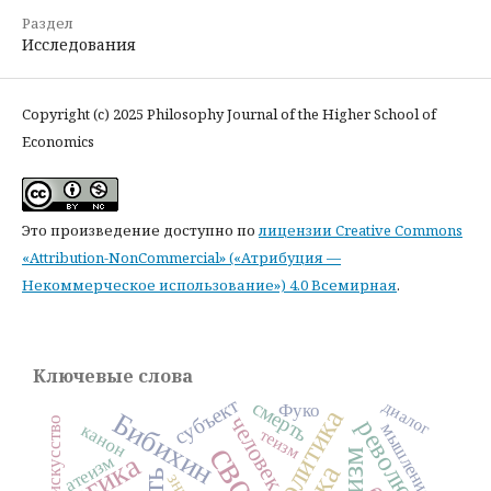
Раздел
Исследования
Copyright (c) 2025 Philosophy Journal of the Higher School of
Economics
Это произведение доступно по
лицензии Creative Commons
«Attribution-NonCommercial» («Атрибуция —
Некоммерческое использование») 4.0 Всемирная
.
Ключевые слова
субъект
смерть
диалог
Фуко
политика
Бибихин
человек
искусство
революция
мышление
канон
теизм
логика
атеизм