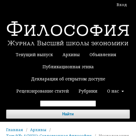
Вход
Текущий выпуск
Архивы
Объявления
Публикационная этика
Декларация об открытом доступе
Рецензирование статей
Рубрики
О нас
Найти
Главная
/
Архивы
/
Том 9 № 4 (2025): Современная философия
/
Исследования