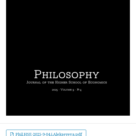
Phil.HSE-2025-9-04.i.Alekseyeva.pdf