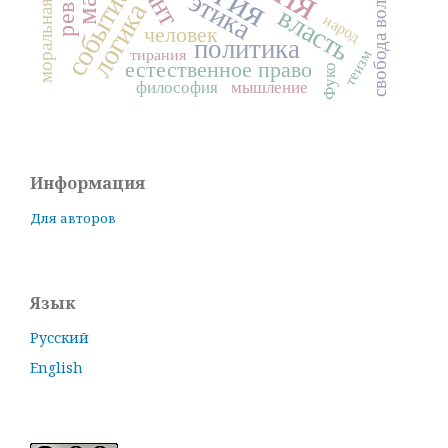
событие
этика
свобода воли
логика
власть
народ
человек
политика
тирания
теизм
естественное право
Фуко
философия
мышление
Информация
Для авторов
Язык
Русский
English