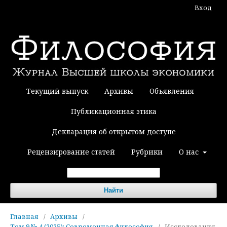
Вход
Текущий выпуск
Архивы
Объявления
Публикационная этика
Декларация об открытом доступе
Рецензирование статей
Рубрики
О нас
Найти
Главная
/
Архивы
/
Том 9 № 4 (2025): Современная философия
/
Исследования