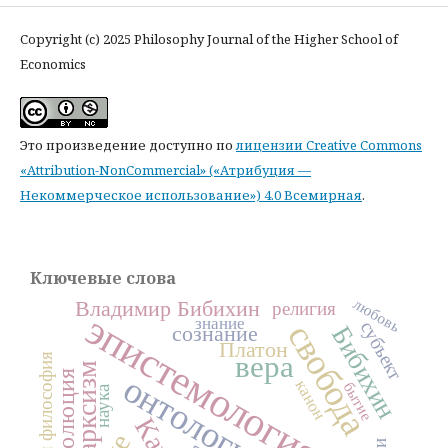
Copyright (c) 2025 Philosophy Journal of the Higher School of
Economics
Это произведение доступно по
лицензии Creative Commons
«Attribution-NonCommercial» («Атрибуция —
Некоммерческое использование») 4.0 Всемирная
.
Ключевые слова
любовь
Владимир Бибихин
религия
эпистемология
знание
субъект
свобода
сознание
Бибихин
Платон
вера
моральная философия
марксизм
революция
онтология
канон
бытие
наука
Кант