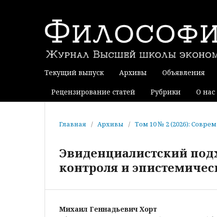
Текущий выпуск
Архивы
Объявления
Рецензирование статей
Рубрики
О нас
Главная
/
Архивы
/
Том 10 № 2 (2026): Совр
Эвиденциалистский подх
контроля и эпистемиче
Михаил Геннадьевич Хорт