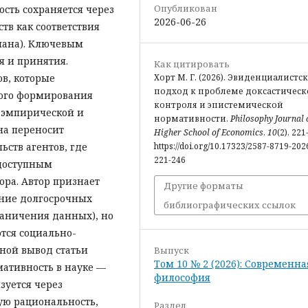
Опубликован
сть сохраняется через
2026-06-26
тв как соответствия
мана). Ключевым
я и принятия.
Как цитировать
Хорт М. Г. (2026). Эвиденциалистс
в, которые
подход к проблеме доксастическ
ого формирования
контроля и эпистемической
 эмпирической и
нормативности.
Philosophy Journal o
на переносит
Higher School of Economics
,
10
(2), 221
https://doi.org/10.17323/2587-8719-202
ьств агентов, где
221-246
 доступным
ора. Автор признает
Другие форматы
ние долгосрочных
библиографических ссылок
раничения данных), но
тся социально-
ной вывод статьи
Выпуск
Том 10 № 2 (2026): Современна
мативность в науке —
философия
зуется через
ую рациональность,
Раздел