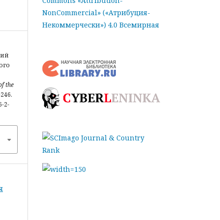
Commons «Attribution-
NonCommercial» («Атрибуция-
Некоммерчески») 4.0 Всемирная
кий
ого
f the
-246.
6-2-
я