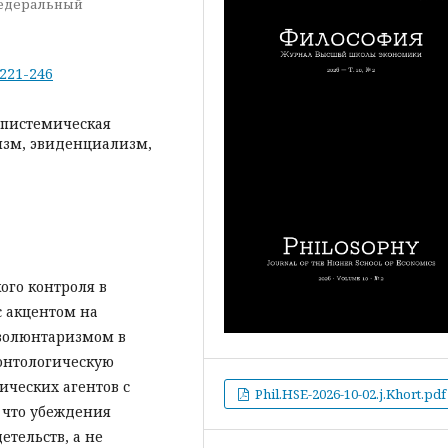
 федеральный
-221-246
эпистемическая
изм, эвиденциализм,
ого контроля в
с акцентом на
волюнтаризмом в
онтологическую
ческих агентов с
Phil.HSE-2026-10-02.j.Khort.pdf
 что убеждения
тельств, а не