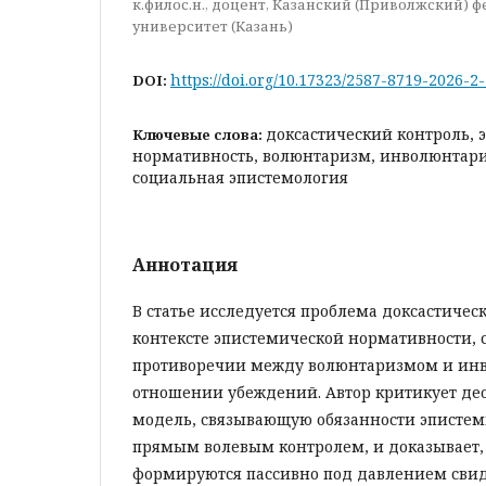
к.филос.н., доцент, Казанский (Приволжский)
университет (Казань)
https://doi.org/10.17323/2587-8719-2026-2
DOI:
доксастический контроль, 
Ключевые слова:
нормативность, волюнтаризм, инволюнтар
социальная эпистемология
Аннотация
В статье исследуется проблема доксастическ
контексте эпистемической нормативности, 
противоречии между волюнтаризмом и ин
отношении убеждений. Автор критикует де
модель, связывающую обязанности эпистеми
прямым волевым контролем, и доказывает,
формируются пассивно под давлением свиде