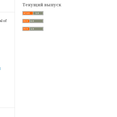
Текущий выпуск
al of
е