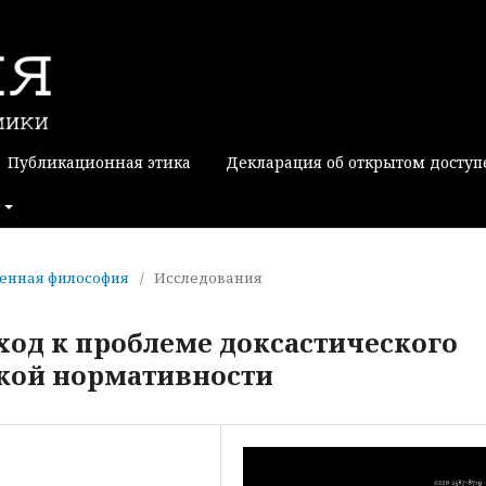
Публикационная этика
Декларация об открытом доступ
еменная философия
/
Исследования
од к проблеме доксастического
ской нормативности