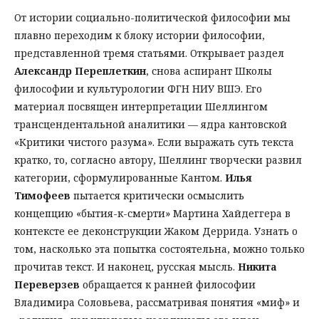
От истории социально-политической философии мы
плавно переходим к блоку истории философии,
представленной тремя статьями. Открывает раздел
Александр Переплеткин
, снова аспирант Школы
философии и культурологии ФГН НИУ ВШЭ. Его
материал посвящен интерпретации Шеллингом
трансцендентальной аналитики — ядра кантовской
«Критики чистого разума». Если выражать суть текста
кратко, то, согласно автору, Шеллинг творчески развил
категории, сформулированные Кантом.
Илья
Тимофеев
пытается критически осмыслить
концепцию «бытия-к-смерти» Мартина Хайдеггера в
контексте ее деконструкции Жаком Деррида. Узнать о
том, насколько эта попытка состоятельна, можно только
прочитав текст. И наконец, русская мысль.
Никита
Переверзев
обращается к ранней философии
Владимира Соловьева, рассматривая понятия «миф» и