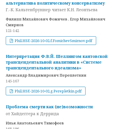
альтернатива политическому консерватизму
Г.-К. Кальтенбруннер читает К.Н. Леонтьева
Филипп Михайлович Фомичев , Егор Михайлович
Смирнов
121-142
Phil.HSE-2026-10-02.f.FomichevSmirnov.pdf
Интерпретация Ф.В.Й. Шеллингом кантовской
трансцендентальной аналитики в «Системе
трансцендентального идеализма»
Александр Владимирович Переплеткин
145-167
Phil.HSE-2026-10-02.g.Perepletkin.pdf
Проблема смерти как (не)возможности
от Хайдеггера к Деррида
Илья Анатольевич Тимофеев
168-196