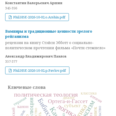
Константин Валерьевич Аршин
345-356
Phil.HSE-2026-10-02.o.Arshin.pdf
Вампиры и традиционные ценности зрелого
рейганизма
рецензия на книгу Стэйси Эбботт о социально-
политическом прочтении фильма «Почти стемнело»
Александр Владимирович Павлов
357-377
Phil.HSE-2026-10-02.p.Pavlov.pdf
Ключевые слова
политическая теология
классика
атеизм
диалог
тирания
Бибихин
революция
Ортега-и-Гассет
марксизм
логика
этика
субъект
канон
Кант
язык