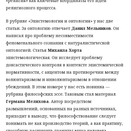
«религия» как ключевые координаты его идеи
религиозного процесса.
В рубрике «Эпистемология и онтология» у нас две
статьи. За онтологию отвечает
Данил Мельников
. Он
написал про проблему несовместимости
феноменального сознания с натуралистической
онтологией. Статья
Михаила Хорта
эпистемологическая. Он исследует проблему
доксастического контроля в контексте эпистемической
нормативности, с акцентом на противоречии между
волюнтаризмом и инволюнтаризмом в отношении
убеждений. В этом номере у нас есть новинка —
рубрика философских эссе. Таковым стал материал
Германа Мелихова
. Автор посредством
размышлений, основанных на разных источниках,
приходит к выводу, что философствование следует
понимать не как производство теорий, а как практику,
способную расширить границы мира человека