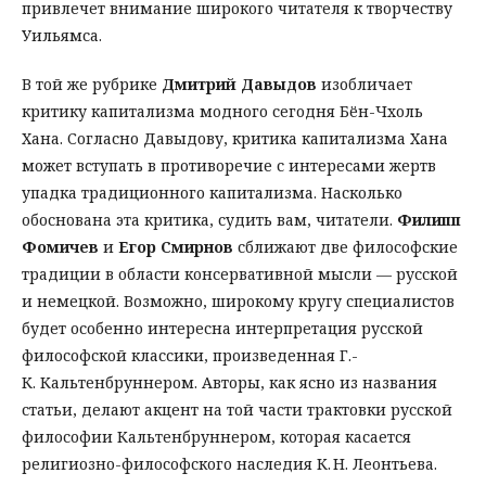
привлечет внимание широкого читателя к творчеству
Уильямса.
В той же рубрике
Дмитрий Давыдов
изобличает
критику капитализма модного сегодня Бён-Чхоль
Хана. Согласно Давыдову, критика капитализма Хана
может вступать в противоречие с интересами жертв
упадка традиционного капитализма. Насколько
обоснована эта критика, судить вам, читатели.
Филипп
Фомичев
и
Егор Смирнов
сближают две философские
традиции в области консервативной мысли — русской
и немецкой. Возможно, широкому кругу специалистов
будет особенно интересна интерпретация русской
философской классики, произведенная Г.-
К. Кальтенбруннером. Авторы, как ясно из названия
статьи, делают акцент на той части трактовки русской
философии Кальтенбруннером, которая касается
религиозно-философского наследия К. Н. Леонтьева.