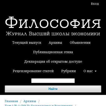
Вход
Текущий выпуск
Архивы
Объявления
Публикационная этика
Декларация об открытом доступе
Рецензирование статей
Рубрики
О нас
Найти
Главная
/
Архивы
/
Том 1 № 1 (2017): Государство и Революция
/