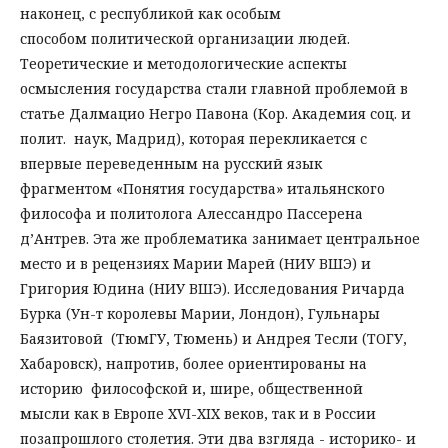
наконец, с республикой как особым
способом политической организации людей.
Теоретические и методологические аспекты
осмысления государства стали главной проблемой в
статье Далмацио Негро Павона (Кор. Академия соц. и
полит. наук, Мадрид), которая перекликается с
впервые переведенным на русский язык
фрагментом «Понятия государства» итальянского
философа и политолога Алессандро Пассерена
д’Антрев. Эта же проблематика занимает центральное
место и в рецензиях Марии Марей (НИУ ВШЭ) и
Григория Юдина (НИУ ВШЭ). Исследования Ричарда
Бурка (Ун-т королевы Марии, Лондон), Гульнары
Баязитовой (ТюмГУ, Тюмень) и Андрея Тесли (ТОГУ,
Хабаровск), напротив, более ориентированы на
историю философской и, шире, общественной
мысли как в Европе XVI-XIX веков, так и в России
позапрошлого столетия. Эти два взгляда - историко- и