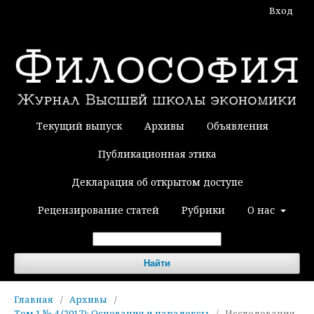
Вход
Текущий выпуск
Архивы
Объявления
Публикационная этика
Декларация об открытом доступе
Рецензирование статей
Рубрики
О нас
Найти
Главная
/
Архивы
/
Том 1 № 4 (2017): Основания и парадоксы
/
Исследования