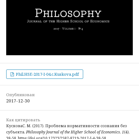
Phil.HSE-2017-I-04.c.Kuskova.pdf
Опубликован
2017-12-30
Как цитировать
КусковаС. М. (2017). Проблема нормативности сознания без
субъекта.
Philosophy Journal of the Higher School of Economics
,
1
(4),
38-58. https://doi.org/10.17323/2587-8719-2017-I-4-38-58