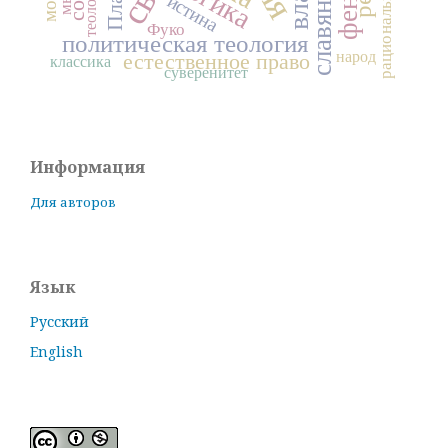
рациональность
логика
теология
истина
Фуко
политическая теология
народ
естественное право
классика
суверенитет
Информация
Для авторов
Язык
Русский
English