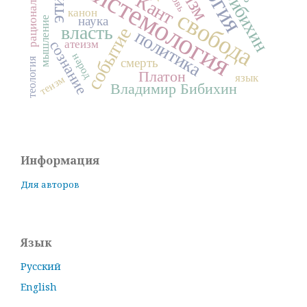
эпистемология
рациональность
этика
Бибихин
Кант
свобода
канон
наука
мышление
власть
событие
политика
атеизм
сознание
народ
теология
смерть
Платон
язык
теизм
Владимир Бибихин
Информация
Для авторов
Язык
Русский
English