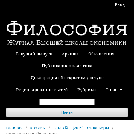
Вход
Текущий выпуск
Архивы
Объявления
Публикационная этика
Декларация об открытом доступе
Рецензирование статей
Рубрики
О нас
Найти
Главная
/
Архивы
/
Том 3 № 3 (2019): Этика веры
/
Переводы и публикации