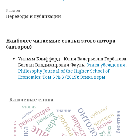
Раздел
Переводы и публикации
Наиболее читаемые статьи этого автора
(авторов)
Уильям Клиффорд , Юлия Валерьевна Горбатова,
Богдан Владимирович Фауль,
Этика убеждения
,
Philosophy Journal of the Higher School of
Economics: Том 3 № 3 (2019): Этика веры
Ключевые слова
революция
субъект
утопия
онтология
знание
диалог
религия
человек
биоэтика
логика
марксизм
вера
истина
Фуко
любовь