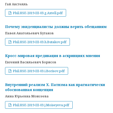
Гай Акстелль
Phil.HSE-2019-III-03.g.Axtell.pdf
Почему эвиденциалисты должны верить обещаниям
Павел Анатольевич Бутаков
Phil.HSE-2019-III-03.h.Butakov.pdf
Кросс-мировая предикация в аскрипциях мнения
Евгений Васильевич Борисов
Phil.HSE-2019-III-03.i.Borisov.pdf
Внутренний реализм Х. Патнэма как прагматически
обоснованная концепция
Анна Юрьевна Моисеева
Phil.HSE-2019-III-03.j.Moiseyeva.pdf