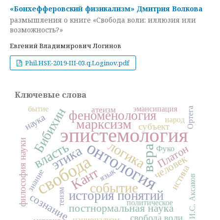
«Бонхефферовский физикализм» Дмитрия Волкова
размышления о книге «Свобода воли: иллюзия или
возможность?»
Евгений Владимирович Логинов
Phil.HSE-2019-III-03.q.Loginov.pdf
Ключевые слова
бытие
эмансипация
атеизм
Бибихин
Ортега
феноменология
наука
народ
марксизм
субъект
эпистемология
философия науки
онтология
логика
власть
Платон
этика
вера
Фуко
свобода
человек
истина
Кант
язык
знание
И.С. Аксаков
событие
теизм
история понятий
сознание
политическое
постнормальная наука
свобода воли
национализм