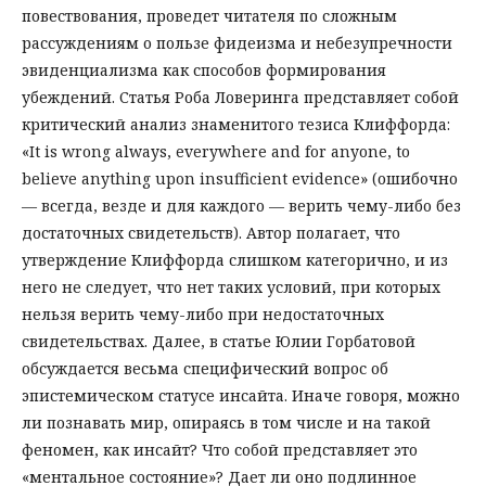
повествования, проведет читателя по сложным
рассуждениям о пользе фидеизма и небезупречности
эвиденциализма как способов формирования
убеждений. Статья Роба Ловеринга представляет собой
критический анализ знаменитого тезиса Клиффорда:
«It is wrong always, everywhere and for anyone, to
believe anything upon insufficient evidence» (ошибочно
— всегда, везде и для каждого — верить чему-либо без
достаточных свидетельств). Автор полагает, что
утверждение Клиффорда слишком категорично, и из
него не следует, что нет таких условий, при которых
нельзя верить чему-либо при недостаточных
свидетельствах. Далее, в статье Юлии Горбатовой
обсуждается весьма специфический вопрос об
эпистемическом статусе инсайта. Иначе говоря, можно
ли познавать мир, опираясь в том числе и на такой
феномен, как инсайт? Что собой представляет это
«ментальное состояние»? Дает ли оно подлинное