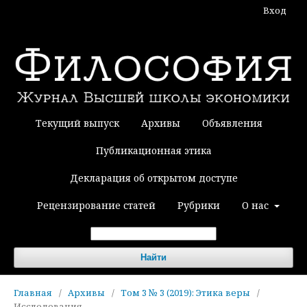
Вход
Текущий выпуск
Архивы
Объявления
Публикационная этика
Декларация об открытом доступе
Рецензирование статей
Рубрики
О нас
Найти
Главная
/
Архивы
/
Том 3 № 3 (2019): Этика веры
/
Исследования