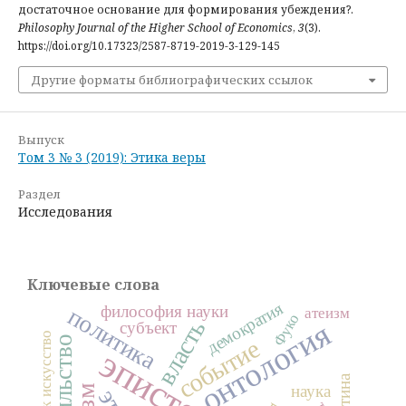
достаточное основание для формирования убеждения?.
Philosophy Journal of the Higher School of Economics
,
3
(3).
https://doi.org/10.17323/2587-8719-2019-3-129-145
Другие форматы библиографических ссылок
Выпуск
Том 3 № 3 (2019): Этика веры
Раздел
Исследования
Ключевые слова
демократия
философия науки
политика
атеизм
Фуко
власть
онтология
субъект
искусство
событие
истина
наука