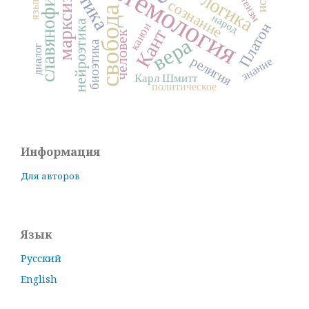
славянофильство
эпистемология
марксизм
этика
логика
теизм
язык
сознание
свобода
народ
нейроэтика
Платон
канон
Кант
человек
вера
биоэтика
диалог
религия
знание
Карл Шмитт
политическое
Информация
Для авторов
Язык
Русский
English