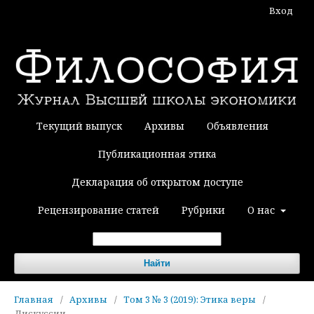
Вход
Текущий выпуск
Архивы
Объявления
Публикационная этика
Декларация об открытом доступе
Рецензирование статей
Рубрики
О нас
Найти
Главная
/
Архивы
/
Том 3 № 3 (2019): Этика веры
/
Дискуссии