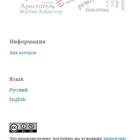
наука
народ
язык
теизм
Аристотель
биоэтика
Мартин Хайдеггер
Информация
Для авторов
Язык
Русский
English
Это произведение доступно на условиях
лицензии