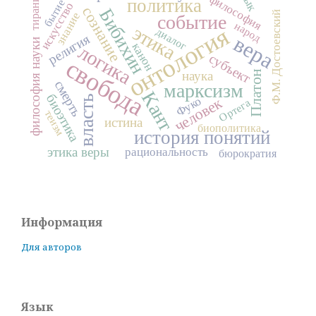
тирания
философия
политика
бытие
искусство
сознание
Бибихин
Ф.М. Достоевский
знание
событие
народ
этика
онтология
диалог
вера
религия
философия науки
канон
логика
субъект
свобода
Платон
наука
смерть
марксизм
Кант
биоэтика
власть
человек
Фуко
Ортега
теизм
истина
биополитика
история понятий
этика веры
рациональность
бюрократия
Информация
Для авторов
Язык