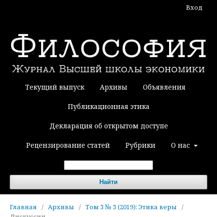
Вход
Текущий выпуск
Архивы
Объявления
Публикационная этика
Декларация об открытом доступе
Рецензирование статей
Рубрики
О нас
Найти
Главная
/
Архивы
/
Том 3 № 3 (2019): Этика веры
/
Дискуссии