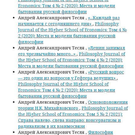
Economics: Том 4 № 2 (2020): Места и модели
бытования русской философии
Андрей Александрович Тесля ,
«...Каждый раз
начинается с сегодняшнего дня»
,
Philosophy
Journal of the Higher School of Economics: Том 4 №
2 (2020): Места и модели бытования русской
философии
Андрей Александрович Тесля ,
«Ленин занимал
его чрезвычайно много...»
,
Philosophy Journal of
the Higher School of Economics: Том 4 № 2 (2020):
Места и модели бытования русской философии
Андрей Александрович Тесля ,
«Русский вопрос
— это один из вопросов у Гефтера ведущих»
,
Philosophy Journal of the Higher School of
Economics: Том 4 № 2 (2020): Места и модели
бытования русской философии
Андрей Александрович Тесля ,
Основоположения
теории Н.К. Михайловского
,
Philosophy Journal of
the Higher School of Economics: Том 5 № 2 (2021):
Справа налево, слева направо: консерватизм и
радикализм в их взаимосвязи
Андрей Александрович Тесля ,
Философия