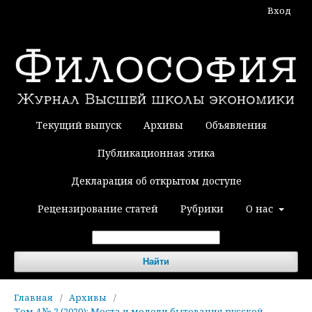
Вход
Текущий выпуск
Архивы
Объявления
Публикационная этика
Декларация об открытом доступе
Рецензирование статей
Рубрики
О нас
Найти
Главная
/
Архивы
/
Том 4 № 2 (2020): Места и модели бытования русской