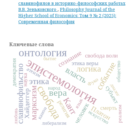
славянофилов в историко-философских работах
В.В. Зеньковского
,
Philosophy Journal of the
Higher School of Economics: Том 9 № 2 (2025):
Современная философия
Ключевые слова
онтология
сознание
свобода воли
эпистемология
бытие
демократия
этика веры
событие
общество
славянофильство
логика
власть
атеизм
наука
Фуко
этика
диалог
свобода
субъект
народ
марксизм
вера
Хайдеггер
Кант
язык
религия
человек
Платон
реализм
смерть
канон
любовь
искусство
либерализм