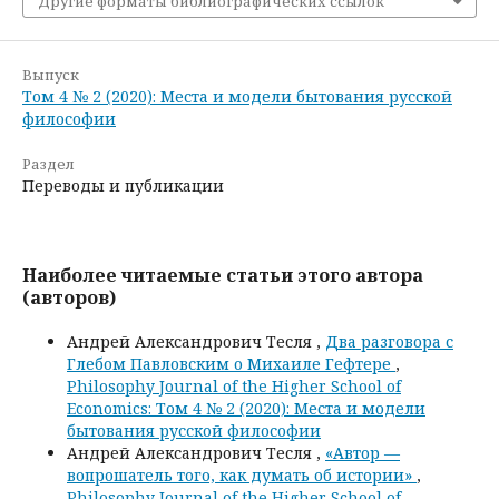
Другие форматы библиографических ссылок
Выпуск
Том 4 № 2 (2020): Места и модели бытования русской
философии
Раздел
Переводы и публикации
Наиболее читаемые статьи этого автора
(авторов)
Андрей Александрович Тесля ,
Два разговора с
Глебом Павловским о Михаиле Гефтере
,
Philosophy Journal of the Higher School of
Economics: Том 4 № 2 (2020): Места и модели
бытования русской философии
Андрей Александрович Тесля ,
«Автор —
вопрошатель того, как думать об истории»
,
Philosophy Journal of the Higher School of