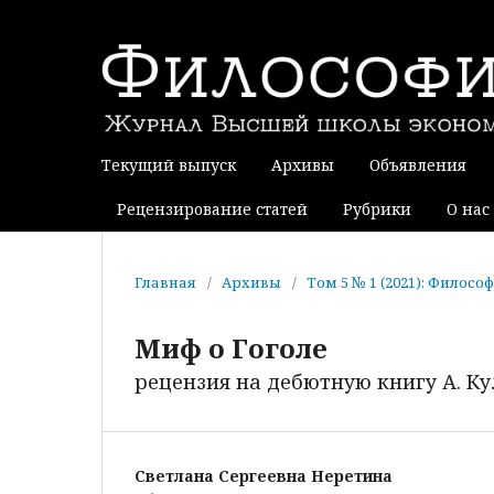
Текущий выпуск
Архивы
Объявления
Рецензирование статей
Рубрики
О нас
Главная
/
Архивы
/
Том 5 № 1 (2021): Фило
Миф о Гоголе
рецензия на дебютную книгу А. К
Светлана Сергеевна Неретина