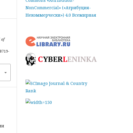
Commons «Attribution-
NonCommercial» («Атрибуция-
Некоммерчески») 4.0 Всемирная
.
 of
-8719-
ии