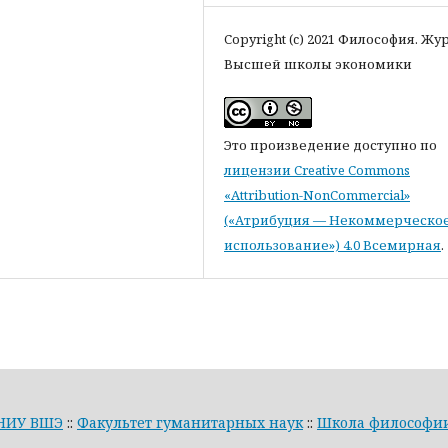
Copyright (c) 2021 Философия. Жу
Высшей школы экономики
Это произведение доступно по
лицензии Creative Commons
«Attribution-NonCommercial»
(«Атрибуция — Некоммерческо
использование») 4.0 Всемирная
.
НИУ ВШЭ
::
Факультет гуманитарных наук
::
Школа философи