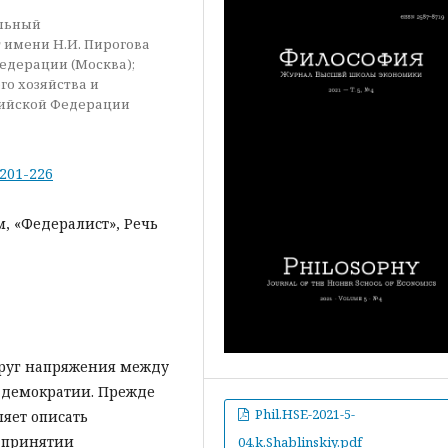
альный
 имени Н.И. Пирогова
едерации (Москва);
го хозяйства и
сийской Федерации
-201-226
, «Федералист», Речь
круг напряжения между
й демократии. Прежде
Phil.HSE-2021-5-
ляет описать
 принятии
04.k.Shablinskiy.pdf