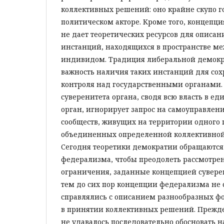
коллективных решений: оно крайне скупо го
политическом акторе. Кроме того, концепци
не дает теоретических ресурсов для описа
инстанций, находящихся в пространстве ме
индивидом. Традиция либеральной демокр
важность наличия таких инстанций для со
контроля над государственными органами.
суверенитета органа, сводя всю власть в 
орган, игнорирует запрос на самоуправлен
сообществ, живущих на территории одного 
объединенных определенной коллективной
Сегодня теоретики демократии обращаются
федерализма, чтобы преодолеть рассмотр
ограничения, заданные концепцией суверен
тем до сих пор концепции федерализма не
справлялись с описанием разнообразных ф
в принятии коллективных решений. Прежде
не удавалось последовательно обосновать 