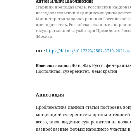
Антон Ильич Шаблинский
старший преподаватель, Российский национ
исследовательский медицинский университет
Министерства здравоохранения Российской Ф
преподаватель, Российская академия народно
государственной службы при Президенте Рос
(Москва)
https://doi.org/10.17323/2587-8719-2021-4
DOI:
Жан-Жак Руссо, федерализм
Ключевые слова:
Посполитая, суверенитет, демократия
Аннотация
Проблематика данной статьи построена во
концепцией суверенитета органа и теорие
всего, такое видение суверенитета не позво
разнообразные формы народного участия в