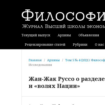
Текущий выпуск
Архивы
Объявления
Рецензирование статей
Рубрики
О нас
Главная
/
Архивы
/
Том 5 № 4 (2021): Филос
Исследования
Жан-Жак Руссо о раздел
и «волях Нации»