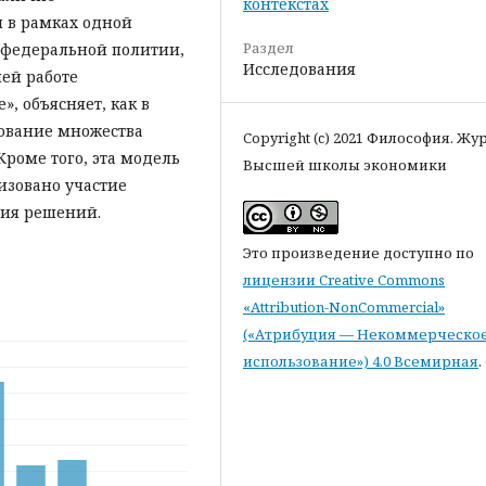
контекстах
 в рамках одной
Раздел
ь федеральной политии,
Исследования
ей работе
, объясняет, как в
ование множества
Copyright (c) 2021 Философия. Жу
роме того, эта модель
Высшей школы экономики
изовано участие
тия решений.
Это произведение доступно по
лицензии Creative Commons
«Attribution-NonCommercial»
(«Атрибуция — Некоммерческо
использование») 4.0 Всемирная
.