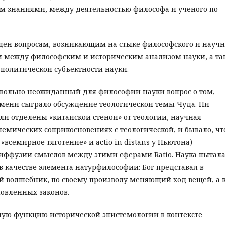
 знаниями, между деятельностью философа и ученого по
ящен вопросам, возникающим на стыке философского и научн
и между философским и историческим анализом науки, а та
олитической субъектности науки.
овольно неожиданный для философии науки вопрос о том,
емени сыграло обсуждение теологической темы Чуда. Ни
ли отделены «китайской стеной» от теологии, научная
емических соприкосновениях с теологической, и бывало, чт
всемирное тяготение» и actio in distans у Ньютона)
иффузии смыслов между этими сферами Ratio. Наука пытала
в качестве элемента натурфилософии: Бог представал в
й волшебник, по своему произволу меняющий ход вещей, а 
овленных законов.
ую функцию исторической эпистемологии в контексте