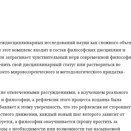
междисциплинарных исследований науки как сложного объе
у этот комплекс входит в состав философских дисциплин и
 Он затрагивает чувствительный нерв современной философ
репить свой дисциплинарный статус или раствориться во
коего мировоззренческого и методологического придатка-
я не отвлеченными рассуждениями, а изучением реального
 и философии, а рефлексия этого процесса издавна была
авляет к этому уверенность, что это рефлексия не сторонне
естного движения, каждый новый шаг которого зависит от
уется, а философия онаучнивается (прошу простить за
поры о необходимости или возможности так называемой