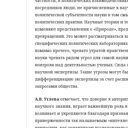
частности, в политических взаимодействия
посредников люди, не причисленные к нау
политической субъектности науки в том см
политических практик. Научные теории и т
изменяют представления о «Природе», пред
превращений. Это может рассматриваться ка
специфических политических лабораториях 
помимо прочего, чревато утратой нравстве
науки чревата рядом угроз для самой науки
контроля над деятельностью ученых. Сюда 
научной экспертизы. Такие угрозы могут б
дифференциацию экспертизы за счет расшир
запросами общества.
А.В. Углева
отмечает, что доверие к авторит
научного знания, играет важнейшую роль в
возникает и укрепляется благодаря призн
приверженности так называемым «интелле
ценностям, как ориентирам исследовательск