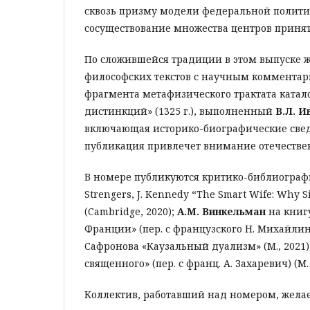
сквозь призму модели федеральной политии
сосуществование множества центров приня
По сложившейся традиции в этом выпуске ж
философских текстов с научным комментари
фрагмента метафизического трактата катал
дистинкций» (1325 г.), выполненный
В.Л. 
включающая историко-биографические свед
публикация привлечет внимание отечествен
В номере публикуются критико-библиограф
Strengers, J. Kennedy “The Smart Wife: Why S
(Cambridge, 2020);
А.М. Винкельман
на книг
Франции» (пер. с французского Н. Михайлина
Сафронова «Каузальный дуализм» (М., 2021)
священного» (пер. с франц. А. Захаревич) (М. 
Коллектив, работавший над номером, жела