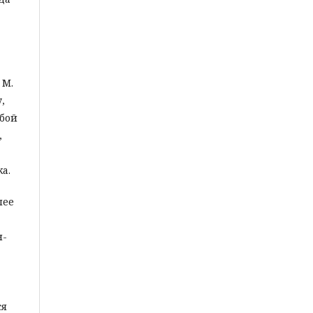
 М.
,
обой
,
а.
лее
н-
ся