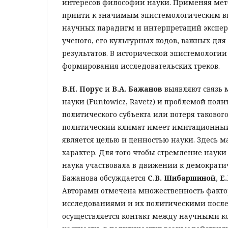
интересов философии науки. Применяя мет
прийти к значимым эпистемологическим вы
научных парадигм и интерпретаций экспер
ученого, его культурных кодов, важных дл
результатов. В исторической эпистемологии
формирования исследовательских треков.
В.Н. Порус
и
В.А. Бажанов
выявляют связь 
науки (Funtowicz, Ravetz) и проблемой поли
политического субъекта или потеря такового
политический климат имеет имитационный 
является целью и ценностью науки. Здесь м
характер. Для того чтобы стремление науки
наука участвовала в движении к демократич
Бажанова обсуждается
С.В. Шибаршиной
,
Е
Авторами отмечена множественность факт
исследованиями и их политическими послед
осуществляется контакт между научными к