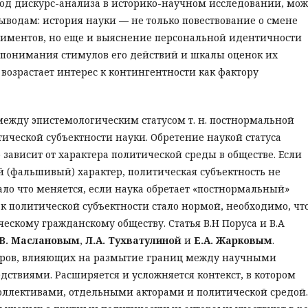
од дискурс-анализа в историко-научном исследовании, мо
водам: история науки — не только повествование о смене
иментов, но еще и выяснение персональной идентичности
я понимания стимулов его действий и шкалы оценок их
 возрастает интерес к контингентности как фактору
между эпистемологическим статусом т. н. постнормальной
тической субъектности науки. Обретение наукой статуса
 зависит от характера политической среды в обществе. Если
(фальшивый) характер, политическая субъектность не
ало что меняется, если наука обретает «постнормальный»
 к политической субъектности стало нормой, необходимо, чт
ескому гражданскому обществу. Статья В.Н Поруса и В.А
.В. Маслановым
,
Л.А. Тухватулиной
и
Е.А. Жарковым
.
оров, влияющих на размытие границ между научными
ствиями. Расширяется и усложняется контекст, в котором
оллективами, отдельными акторами и политической средой.