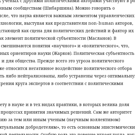
х ученых с другими политическими акторами участвуют в р
чным сообществам (Шибаршина). Можно говорить о
ысле, что наука является важным элементом управленческих
ехнологии, выступая как представители non-human акторов,
стающей как сцена для политических действий и фактор их
к элемент политической субъектности (Масланов). В
смешиваются понятия «научного» и «политического», что,
нных ориентиров науки (Жарков). Политическая субъектность
 и для общества. Прежде всего это угроза политического
же относится негативное воздействие политического отбора
ыть либо нейтрализованы, либо устранены через оптимальн
ения круга экспертов в соответствии с политическими
ету в науке и в тех видах практики, в которых велика доля
 процессах принятия значимых решений. Сам же авторитет
анию за тем или иным ученым (научным коллективом)
ктуальным добродетелям», то есть основным эпистемическ
ой деятельности. Особую роль это доверие играет тогда, ког