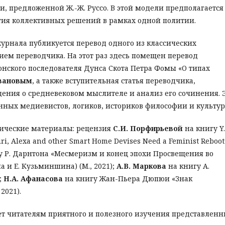
, предложенной Ж.-Ж. Руссо. В этой модели предполагается
тия коллективных решений в рамках одной политии.
урнала публикуется перевод одного из классических
ем переводчика. На этот раз здесь помещен перевод
онского последователя Дунса Скота Петра Фомы «О типах
Ивановым
, а также вступительная статья переводчика,
ения о средневековом мыслителе и анализ его сочинения. 
ных медиевистов, логиков, историков философии и культур
ические материалы: рецензия
С.И. Порфирьевой
на книгу Y.
iri, Alexa and other Smart Home Devises Need a Feminist Reboot
у Р. Дарнтона «Месмеризм и конец эпохи Просвещения во
 и Е. Кузьминшина) (М., 2021);
А.В. Маркова
на книгу А.
;
Н.А. Афанасова
на книгу Жан-Пьера Дюпюи «Знак
2021).
ет читателям приятного и полезного изучения представлен