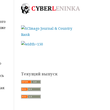
ого
кже
о
Текущий выпуск
сь
как