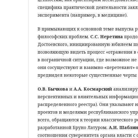
специфика практической деятельности закл
эксперимента (например, в медицине).
В примыкающих к основной теме выпуска р
философских проблем.
С.С. Неретина
продол
Достоевского, инициированную юбилеем писа
позволяющую видеть процесс «отражения в 
в пограничной ситуации, где возможное не 
они сосуществуют и взаимно «перетекают» од
предвидел некоторые существенные черты н
О.В. Бычкова
и
А.А. Космарский
анализирую
перспективных и влиятельных информацио
распределенного реестра). Они указывают
проектов и моделями республиканского упр
всего, обращаются к теории классического р
разработанной Бруно Латуром.
А.И. Шабли
соотношения суверенитета органа власти 