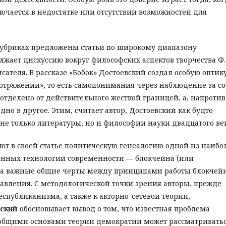
ючается в недостатке или отсутствии возможностей для
убриках предложены статьи по широкому диапазону
жает дискуссию вокруг философских аспектов творчества Ф.
теля. В рассказе «Бобок» Достоевский создал особую оптику
отражении», то есть самопонимания через наблюдение за с
отделено от действительного жесткой границей, а, напротив
но в другое. Этим, считает автор, Достоевский как будто
е только литературы, но и философии науки двадцатого век
т в своей статье политическую генеалогию одной из наибо
нных технологий современности — блокчейна (или
 на важные общие черты между принципами работы блокчей
авления. С методологической точки зрения авторы, прежде
еспубликанизма, а также к акторно-сетевой теории,
нский
обосновывает вывод о том, что известная проблема
с общими основами теории демократии может рассматривать