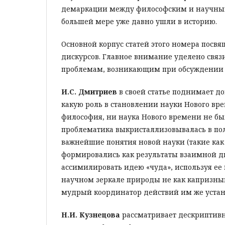
демаркации между философским и научным
большей мере уже давно ушли в историю.
Основной корпус статей этого номера посв
дискурсов. Главное внимание уделено связ
проблемам, возникающим при обсуждении п
И.С. Дмитриев
в своей статье поднимает д
какую роль в становлении науки Нового вр
философия, ни наука Нового времени не бы
проблематика выкристаллизовывалась в пол
важнейшие понятия новой науки (такие как «
формировались как результаты взаимной д
ассимилировать идею «чуда», используя ее 
научном зеркале природы не как капризны
мудрый координатор действий им же устан
Н.И. Кузнецова
рассматривает дескриптивн