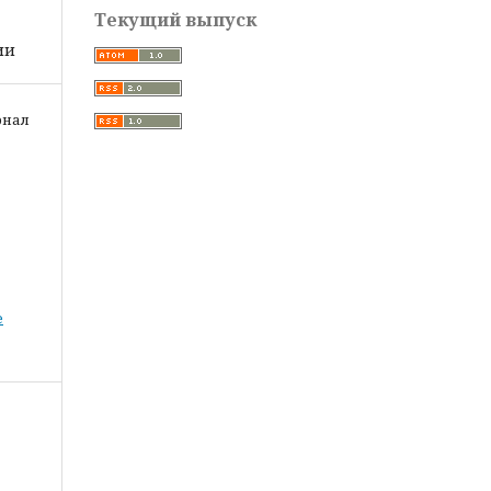
Текущий выпуск
ии
рнал
е