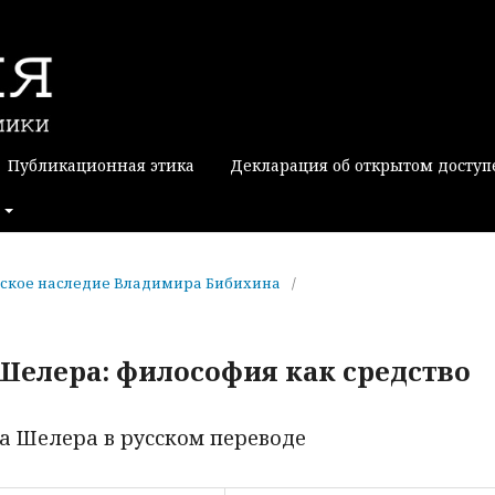
Публикационная этика
Декларация об открытом доступ
софское наследие Владимира Бибихина
/
елера: философия как средство
а Шелера в русском переводе