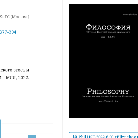
ХиГС (Москва)
-377-384
кого этоса и
 : МСЛ, 2022.
Phil.HSE-2022-6-03.r.Bliznekov.