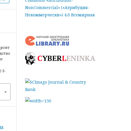
Commons «Attribution-
NonCommercial» («Атрибуция-
Некоммерчески») 4.0 Всемирная
фронт
дство
er
2-3-
на