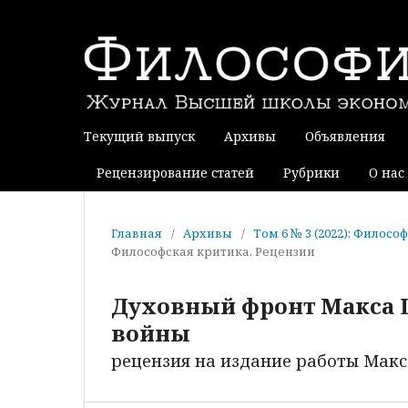
Текущий выпуск
Архивы
Объявления
Рецензирование статей
Рубрики
О нас
Главная
/
Архивы
/
Том 6 № 3 (2022): Фило
Философская критика. Рецензии
Духовный фронт Макса Ш
войны
рецензия на издание работы Макс