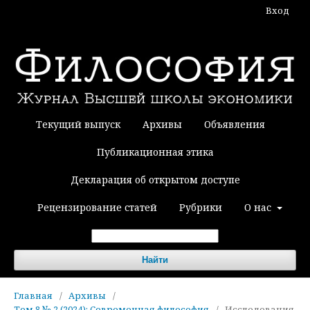
Вход
Текущий выпуск
Архивы
Объявления
Публикационная этика
Декларация об открытом доступе
Рецензирование статей
Рубрики
О нас
Найти
Главная
/
Архивы
/
Том 8 № 2 (2024): Современная философия
/
Исследования