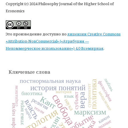
Copyright (c) 2024 Philosophy Journal of the Higher School of
Economics
Это произведение доступно по
лицензии Creative Commons
«Attribution-NonCommercial» («Атрибуция —
Некоммерческое использование») 4.0 Всемирная
.
Ключевые слова
любовь
постнормальная наука
политика
философия
история понятий
суверенитет
социализм
материя
мышление
биоэтика
субъект
вера
свобода
язык
Кант
религия
наука
власть
этика веры
философия науки
теизм
онтология
народ
марксизм
событие
канон
знание