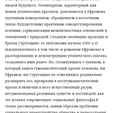
людей будущего. Эгалитаризм, характерный для
левых утопических проектов, дополняется у Ефремова
духовным измерением, обращением к восточным
(индо-буддистским) практикам саморегулирования
психики, гармонизации межличностных отношений и
отношений с природой. Сходную эволюцию проходят и
братья Стругацкие: от энтузиазма начала 1960-х гг.
(вдохновленного в том числе и романом Ефремова) к
разочарованию и деконструкции утопического идеала,
созданного ими ранее. Но, столкнувшись с тупиком, в
который зашел гуманистический проект человека, ни
Ефремов, ни Стругацкие не осмелились радикально
расширить его, превратив в постгуманистический
проект и включив в него искусственный разум,
негуманоидных разумных существ и постлюдей, как
это делают современные социальные философы.В
статье рассматривается, каким образом проблемы
социального переустройства общества и пересоздания