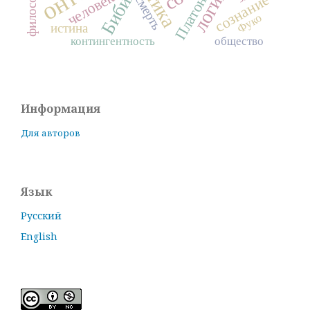
Бибихин
логика
этика
человек
сознание
смерть
Платон
Фуко
истина
контингентность
общество
Информация
Для авторов
Язык
Русский
English