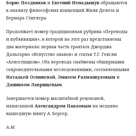
Борис Поздняков
и
Евгений Ненадыщук
обращаются
к анализу философских концепций Жиля Делеза и
Бернара Стиглера.
Продолжает номер традиционная рубрика «Переводы
и публикации», в которой на этот раз представлены
два материала: первая часть трактата Джорджа
Дальгарно «Искусство знаков» и статья Т.Г. Гексли
«Агностицизм». Оба перевода снабжены обширными
сопроводительными исследованиями, составленными
Натальей Осминской
,
Эмилем Рахманкуловым
и
Даниилом Лаврищевым
.
Завершается номер масштабной рецензией,
написанной
Александром Павловым
на недавно
вышедшую книгу А. Бергер.
А.М.