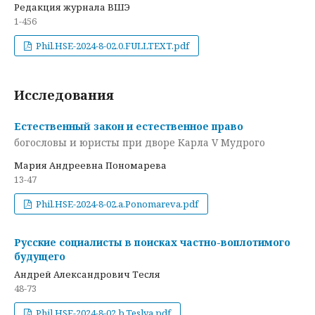
Редакция журнала ВШЭ
1-456
Phil.HSE-2024-8-02.0.FULLTEXT.pdf
Исследования
Естественный закон и естественное право
богословы и юристы при дворе Карла V Мудрого
Мария Андреевна Пономарева
13-47
Phil.HSE-2024-8-02.a.Ponomareva.pdf
Русские социалисты в поисках частно-воплотимого
будущего
Андрей Александрович Тесля
48-73
Phil.HSE-2024-8-02.b.Teslya.pdf