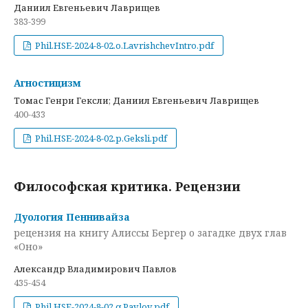
Даниил Евгеньевич Лаврищев
383-399
Phil.HSE-2024-8-02.o.LavrishchevIntro.pdf
Агностицизм
Томас Генри Гексли; Даниил Евгеньевич Лаврищев
400-433
Phil.HSE-2024-8-02.p.Geksli.pdf
Философская критика. Рецензии
Дуология Пеннивайза
рецензия на книгу Алиссы Бергер о загадке двух глав
«Оно»
Александр Владимирович Павлов
435-454
Phil.HSE-2024-8-02.q.Pavlov.pdf