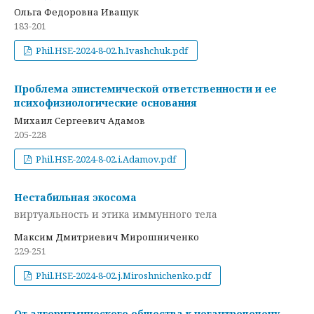
Ольга Федоровна Иващук
183-201
Phil.HSE-2024-8-02.h.Ivashchuk.pdf
Проблема эпистемической ответственности и ее
психофизиологические основания
Михаил Сергеевич Адамов
205-228
Phil.HSE-2024-8-02.i.Adamov.pdf
Нестабильная экосома
виртуальность и этика иммунного тела
Максим Дмитриевич Мирошниченко
229-251
Phil.HSE-2024-8-02.j.Miroshnichenko.pdf
От алгоритмического общества к негантропоцену