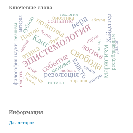
Ключевые слова
теология
вера
Хайдеггер
субъект
биоэтика
материя
политика
сознание
абсурд
эпистемология
реализм
Платон
бытие
наука
Кант
республиканизм
Фуко
знание
народ
диалог
логика
этика
философия науки
марксизм
свобода
событие
власть
человек
канон
язык
любовь
религия
революция
смерть
атеизм
теизм
тирания
истина
Информация
Для авторов