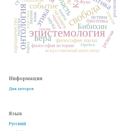
власть
социализм
Фуко
реализм
свобода
событие
онтология
этика
канон
человек
знание
атеизм
классика
язык
тирания
истина
наука
биоэтика
народничество
теология
Бибихин
эпистемология
теизм
религия
вера
философия науки
народ
Ортега
философия истории
искусственный интеллект
Информация
Для авторов
Язык
Русский