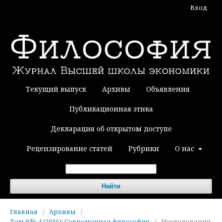
Вход
Текущий выпуск
Архивы
Объявления
Публикационная этика
Декларация об открытом доступе
Рецензирование статей
Рубрики
О нас
Найти
Главная
/
Архивы
/
Том 9 № 4 (2025): Современная философия
/
Исследования