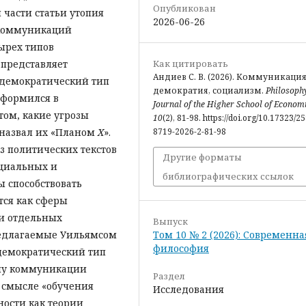
Опубликован
 части статьи утопия
2026-06-26
 коммуникаций
ырех типов
Как цитировать
 представляет
Андиев С. В. (2026). Коммуникация
«демократический тип
демократия, социализм.
Philosoph
оформился в
Journal of the Higher School of Econom
том, какие угрозы
10
(2), 81-98. https://doi.org/10.17323/2
8719-2026-2-81-98
 назвал их «Планом
X
».
з политических текстов
Другие форматы
оциальных и
библиографических ссылок
 способствовать
тся как сферы
и отдельных
Выпуск
Том 10 № 2 (2026): Современна
редлагаемые Уильямсом
философия
 демократический тип
ипу коммуникации
Раздел
 смысле «обучения
Исследования
ности как теории