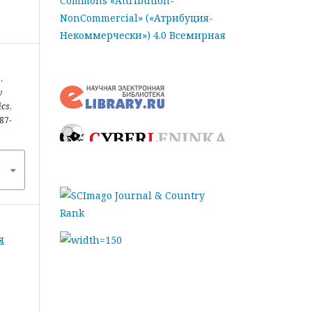
Commons «Attribution-
NonCommercial» («Атрибуция-
Некоммерчески») 4.0 Всемирная
,
y
ics
,
587-
я