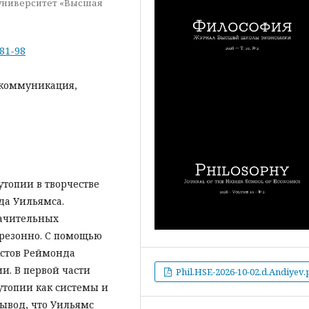
университет «Высшая
-81-98
 коммуникация,
утопии в творчестве
да Уильямса.
начительных
 резонно. С помощью
кстов Реймонда
и. В первой части
Phil.HSE-2026-10-02.d.Andiyev.
 утопии как системы и
вывод, что Уильямс