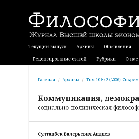
Текущий выпуск
Архивы
Объявления
Рецензирование статей
Рубрики
О нас
Главная
/
Архивы
/
Том 10 № 2 (2026): Совр
Коммуникация, демокра
социально-политическая философ
Султанбек Валерьевич Андиев