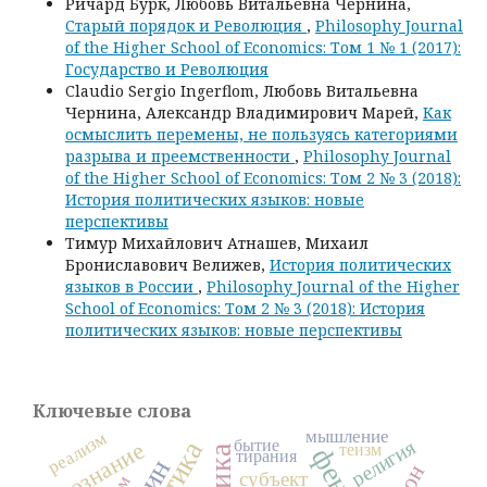
Ричард Бурк, Любовь Витальевна Чернина,
Старый порядок и Революция
,
Philosophy Journal
of the Higher School of Economics: Том 1 № 1 (2017):
Государство и Революция
Claudio Sergio Ingerflom, Любовь Витальевна
Чернина, Александр Владимирович Марей,
Как
осмыслить перемены, не пользуясь категориями
разрыва и преемственности
,
Philosophy Journal
of the Higher School of Economics: Том 2 № 3 (2018):
История политических языков: новые
перспективы
Тимур Михайлович Атнашев, Михаил
Брониславович Велижев,
История политических
языков в России
,
Philosophy Journal of the Higher
School of Economics: Том 2 № 3 (2018): История
политических языков: новые перспективы
Ключевые слова
мышление
реализм
бытие
религия
сознание
теизм
логика
тирания
субъект