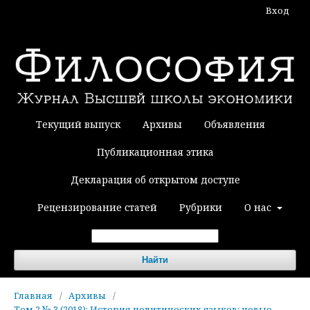
Вход
Текущий выпуск
Архивы
Объявления
Публикационная этика
Декларация об открытом доступе
Рецензирование статей
Рубрики
О нас
Найти
Главная
/
Архивы
/
Том 2 № 3 (2018): История политических языков: новые