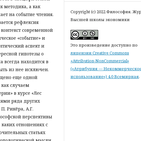
к методика, а как
Copyright (c) 2022 Философия. Жу
ает на событие чтения.
Высшей школы экономики
вается рефлексия
 контекст современной
ческое «событие» и
Это произведение доступно по
нтический аспект и
лицензии Creative Commons
ересной гипотезы о
«Attribution-NonCommercial»
на всегда находится в
(«Атрибуция — Некоммерческо
ыть из нее исключен.
использование») 4.0 Всемирная
.
щено еще одной
 как случаем
рии» в курсе «Лес
циями ряда других
П. Рикёра, А.Г.
лософской перспективы
 каких отношениях с
ючительных статьях
ропологической мысли