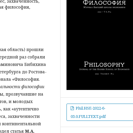
ес, захваченность,
ая философия,
ская область) прошли
чередной раз собрали
иаминовича Бибихина
етербурга до Ростова-
рнала «Философия.
альности философии
ы, прозвучавшие на
тов, и молодых
Phil.HSE-2022-6-
, как «аутентично
са, захваченности
03.0.FULLTEXT.pdf
й континентальной
здел статья
М.А.