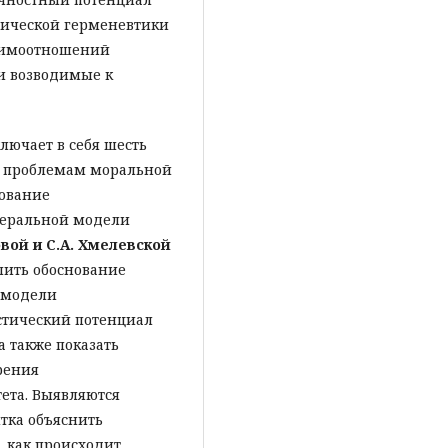
тической герменевтики
аимоотношений
и возводимые к
лючает в себя шесть
к проблемам моральной
нование
беральной модели
вой и С.А. Хмелевской
лить обоснование
 модели
стический потенциал
 также показать
рения
ета. Выявляются
тка объяснить
, как происходит