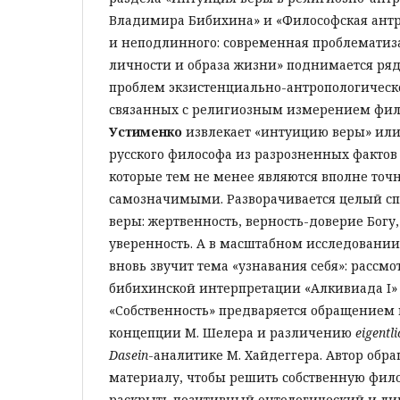
Владимира Бибихина» и «Философская ант
и неподлинного: современная проблематиз
личности и образа жизни» поднимается ря
проблем экзистенциально-антропологическо
связанных с религиозным измерением фи
Устименко
извлекает «интуицию веры» или
русского философа из разрозненных фактов
которые тем не менее являются вполне то
самозначимыми. Разворачивается целый сп
веры: жертвенность, верность-доверие Богу
уверенность. А в масштабном исследовани
вновь звучит тема «узнавания себя»: рассм
бибихинской интерпретации «Алкивиада I» 
«Собственность» предваряется обращением 
концепции М. Шелера и различению
eigentli
Dasein
-аналитике М. Хайдеггера. Автор обра
материалу, чтобы решить собственную фил
раскрыть позитивный онтологический и л