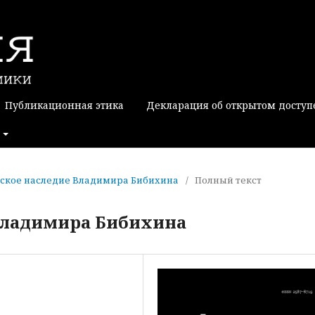
Публикационная этика
Декларация об открытом доступ
софское наследие Владимира Бибихина
/
Полный текст
Владимира Бибихина