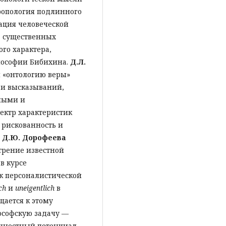
ропология подлинного
ация человеческой
д существенных
го характера,
лософии Бибихина.
Д.Л.
 «онтологию веры»
 и высказываний,
чными и
ектр характеристик
, рискованность и
и
Д.Ю. Дорофеева
отрение известной
в курсе
к персоналистической
ch
и
uneigentlich
в
щается к этому
ософскую задачу —
ичностный потенциал