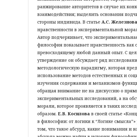
ранжирование авторитетов в случае их кон
взаимодействия; выделить основания подч
стороны индивида. В статье
А.С. Железнов
нравственности в экспериментальной мора
Автор подчеркивает, что экспериментальна
философия показывает нравственность как с
превосходящему любой данный опыт. С цель
утверждение он обсуждает ряд исследован
методологическую парадигму, которая пре
использование методов естественных и соц
изучения содержания и механизмов функц
обращая внимание не на дискуссию о прям
экспериментальных исследований, а на об
морали, которое проявляется в таких иссл
образом.
Е.В. Косилова
в своей статье «Кон
в философии: от логики к “Логике смысла”»
том, что такое абсурд, какие понимания и 
абсурда можно найти в истории философии. 