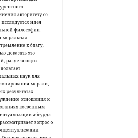
курентного
инения авторитету со
а
исследуется идея
льной философии.
я моральная
тремление к благу,
ю доказать это
ий, разделяющих
дполагает
иальных наук для
ионирования морали,
ых результатах
суждение отношения к
едованиях косвенным
цептуализации абсурда
 рассматривает вопрос о
концептуализации
Она показывает, что в