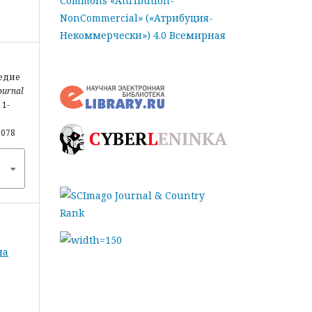
Commons «Attribution-
NonCommercial» («Атрибуция-
Некоммерчески») 4.0 Всемирная
ледие
ournal
, 1-
6078
на