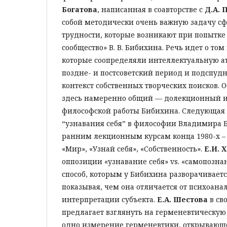
Богатова
, написанная в соавторстве с
Д.А. 
собой методически очень важную задачу с
трудности, которые возникают при попытке
сообщество» В. В. Бибихина. Речь идет о том
которые соопределяли интеллектуальную а
поздне- и постсоветский период и подспу
контекст собственных творческих поисков. 
здесь намеренно общий — долекционный 
философской работы Бибихина. Cледующая 
“узнавания себя” в философии Владимира 
ранним лекционным курсам конца 1980-х – н
«Мир», «Узнай себя», «Собственность».
Е.И. 
оппозиции «узнавание себя» vs. «самопозна
способ, которым у Бибихина разворачиваетс
показывая, чем она отличается от психоана
интерпретации субъекта.
Е.А. Шестова
в св
предлагает взглянуть на герменевтическую
одно измерение герменевтики, открывающ