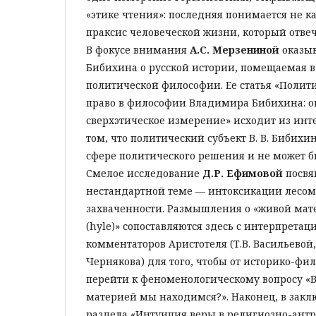
«этике чтения»: последняя понимается не ка
праксис человеческой жизни, который отвеч
В фокусе внимания
А.С. Мерзениной
оказы
Бибихина о русской истории, помещаемая в
политической философии. Ее статья «Полити
право в философии Владимира Бибихина: о
сверхэтическое измерение» исходит из инт
том, что политический субъект В. В. Бибихи
сфере политического решения и не может б
Смелое исследование
Д.Р. Ефимовой
посвя
нестандартной теме — интоксикации лесом
захваченности. Размышления о «живой мате
(hyle)» сопоставляются здесь с интерпрета
комментаторов Аристотеля (Т.В. Васильевой, 
Чернякова) для того, чтобы от историко-фи
перейти к феноменологическому вопросу «В
материей мы находимся?». Наконец, в закл
раздела «Интуиция веры в религиозно-ант