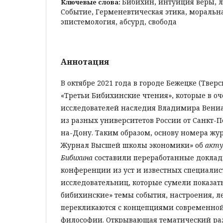
Бибихин, интуиция веры, л
Ключевые слова:
Событие, Герменевтическая этика, моральн
эпистемология, абсурд, свобода
Аннотация
В октябре 2021 года в городе Бежецке (Твер
«Третьи Бибихинские чтения», которые в о
исследователей наследия Владимира Вен
из разных университетов России от Санкт-П
на-Дону. Таким образом, основу номера жу
Журнал Высшей школы экономики» об
акту
Бибихина
составили переработанные доклад
конференции из уст и известных специалис
исследовательниц, которые сумели показать
бибихинские» темы события, настроения, ле
перекликаются с концепциями современно
философии. Открывающая тематический ра