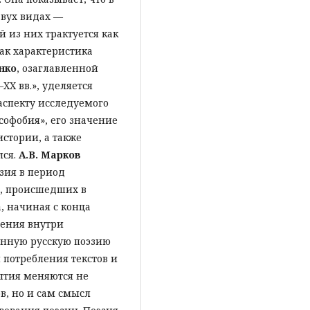
двух видах —
 из них трактуется как
ак характеристика
нко
, озаглавленной
XX вв.», уделяется
аспекту исследуемого
софобия», его значение
истории, а также
лся.
А.В. Марков
зия в период
, происшедших в
, начиная с конца
дения внутри
енную русскую поэзию
 потребления текстов и
бытия меняются не
в, но и сам смысл