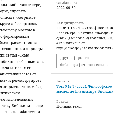
Опубликован
Павловой
, ставит перед
2022-09-30
формулировать
 описать «незримое
Как цитировать
 круге собеседников,
ВШЭР. ж. (2022). Философское нас
тмосферу Москвы в
Владимира Бибихина.
Philosophy J
дно формировали
of the Higher School of Economics
,
6
(3)
Объект рассмотрения
402. извлечено от
https://philosophy.hse.ru/article/view/1
и лекционный периоды
же статья «Тема
Другие форматы
Бибихина» обращается к
библиографических ссылок
ачала 1990-х гг.
Хан
отталкивается от
ние» и реконструирует
Выпуск
Том 6 № 3 (2022): Философское
я «герменевтика себя»,
наследие Владимира Бибихи
литической
оем исследовании
Раздел
 этику Бибихина — еще
Полный текст
ееся в специфической