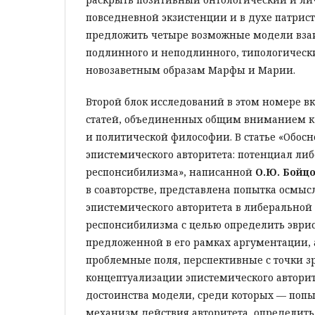
повседневной экзистенции и в духе патрис
предложить четыре возможные модели вз
подлинного и неподлинного, типологическ
новозаветным образам Марфы и Марии.
Второй блок исследований в этом номере вк
статей, объединенных общим вниманием 
и политической философии. В статье «Обос
эпистемического авторитета: потенциал ли
респонсибилизма», написанной
О.Ю. Бойцо
в соавторстве, представлена попытка осмыс
эпистемического авторитета в либеральной
респонсибилизма с целью определить эври
предложенной в его рамках аргументации, а
проблемные поля, перспективные с точки з
концептуализации эпистемического авторит
достоинства модели, среди которых — попы
механизм действия авторитета, определить