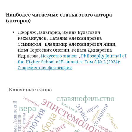
Наиболее читаемые статьи этого автора
(авторов)
Джордж Дальгарно, Эмиль Булатович
Рахманкулов , Наталия Александровна
Осминская , Владимир Александрович Янин,
Илья Сергеевич Онегин, Рената Динаровна
Идрисова,
Искусство знаков
,
Philosophy Journal of
the Higher School of Economics: Том 8 № 2 (2024):
Современная философия
Ключевые слова
эпистемология
славянофильство
теология
классика
Фома Аквинский
этика
сознание
наука
вера
онтология
любовь
свобода
субъект
общество
теизм
тирания
реализм
Кант
смерть