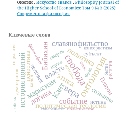
Онегин ,
Искусство знаков
,
Philosophy Journal of
the Higher School of Economics: Том 9 № 3 (2025):
Современная философия
Ключевые слова
славянофильство
Бибихин
философия
социализм
консерватизм
политика
смерть
субъект
нейроэтика
свобода
история понятий
онтология
наука
язык
религия
человек
власть
бытие
материя
Фуко
демократия
этика
канон
Платон
марксизм
Кант
вера
сознание
логика
событие
любовь
истина
политическая теология
суверенитет
политическое