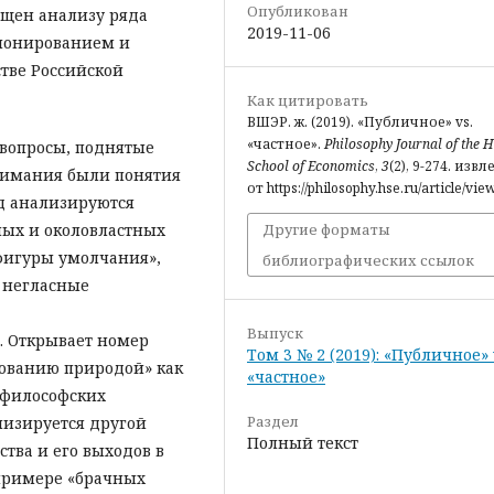
Опубликован
ящен анализу ряда
2019-11-06
ционированием и
тве Российской
Как цитировать
ВШЭР. ж. (2019). «Публичное» vs.
«частное».
Philosophy Journal of the 
вопросы, поднятые
School of Economics
,
3
(2), 9-274. изв
 внимания были понятия
от https://philosophy.hse.ru/article/vie
од анализируются
ых и околовластных
Другие форматы
фигуры умолчания»,
библиографических ссылок
, негласные
Выпуск
. Открывает номер
Том 3 № 2 (2019): «Публичное» 
бованию природой» как
«частное»
 философских
Раздел
ализируется другой
Полный текст
ства и его выходов в
 примере «брачных