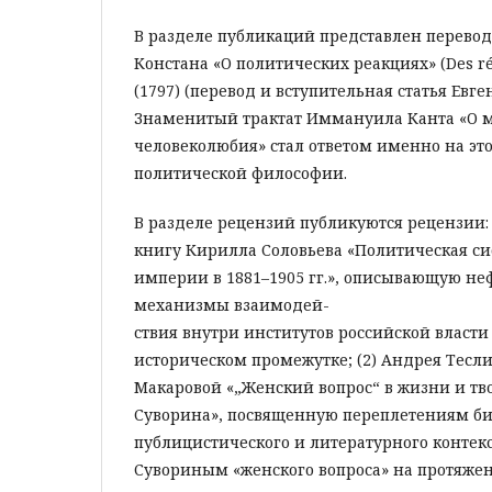
В разделе публикаций представлен перево
Констана «О политических реакциях» (Des réa
(1797) (перевод и вступительная статья Евге
Знаменитый трактат Иммануила Канта «О м
человеколюбия» стал ответом именно на это
политической философии.
В разделе рецензий публикуются рецензии:
книгу Кирилла Соловьева «Политическая си
империи в 1881–1905 гг.», описывающую н
механизмы взаимодей-
ствия внутри институтов российской власти
историческом промежутке; (2) Андрея Тесли
Макаровой «„Женский вопрос“ в жизни и твор
Суворина», посвященную переплетениям би
публицистического и литературного контекст
Сувориным «женского вопроса» на протяжен