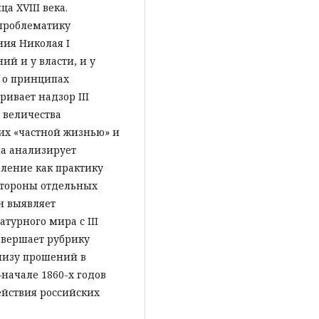
а XVIII века.
проблематику
ния Николая I
й и у власти, и у
 о принципах
ивает надзор III
 величества
их «частной жизнью» и
а анализирует
еление как практику
стороны отдельных
н выявляет
урного мира с III
авершает рубрику
лизу прошений в
начале 1860-х годов
ействия российских