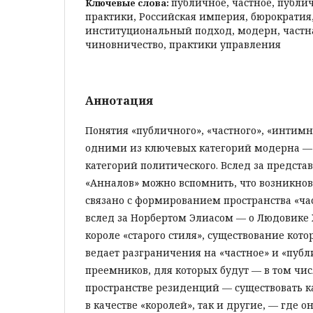
публичное, частное, публ
Ключевые слова:
практики, Российская империя, бюрократия,
институциональный подход, модерн, частна
чиновничество, практики управления
Аннотация
Понятия «публичного», «частного», «интим
одними из ключевых категорий модерна — и
категорий политического. Вслед за предст
«Анналов» можно вспомнить, что возникно
связано с формированием пространства «ча
вслед за Норбертом Элиасом — о Людовике 
короле «старого стиля», существование кото
ведает разграничения на «частное» и «публ
преемников, для которых будут — в том чис
пространстве резиденций — существовать к
в качестве «королей», так и другие, — где 