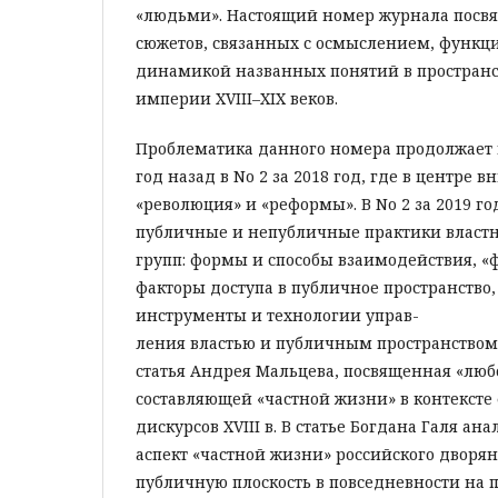
«людьми». Настоящий номер журнала посв
сюжетов, связанных с осмыслением, функ
динамикой названных понятий в пространс
империи XVIII–XIX веков.
Проблематика данного номера продолжает 
год назад в No 2 за 2018 год, где в центре
«революция» и «реформы». В No 2 за 2019 г
публичные и непубличные практики властн
групп: формы и способы взаимодействия, «
факторы доступа в публичное пространство
инструменты и технологии управ-
ления властью и публичным пространством
статья Андрея Мальцева, посвященная «лю
составляющей «частной жизни» в контексте
дискурсов XVIII в. В статье Богдана Галя ан
аспект «частной жизни» российского дворян
публичную плоскость в повседневности на