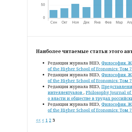
Наиболее читаемые статьи этого авт
Редакция журнала ВШЭ,
Философия. Ж
of the Higher School of Economics: Том
Редакция журнала ВШЭ,
Философия. Ж
of the Higher School of Economics: Том
Редакция журнала ВШЭ,
Представления
интеллектуалов
,
Philosophy Journal of
о власти и обществе в трудах российс
Редакция журнала ВШЭ,
Философия. Ж
of the Higher School of Economics: Том
<<
<
1
2
3