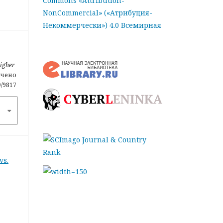
Commons «Attribution-
NonCommercial» («Атрибуция-
Некоммерчески») 4.0 Всемирная
Higher
лечено
w/9817
vs.