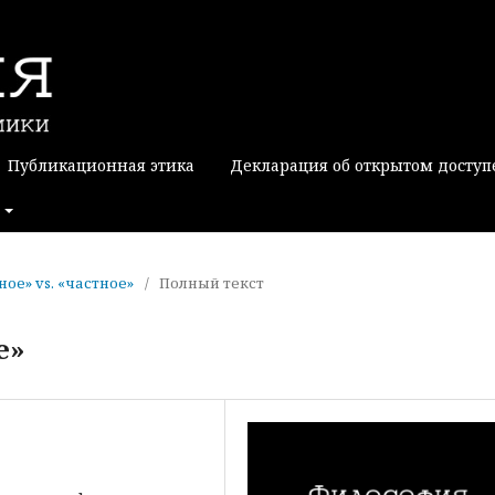
Публикационная этика
Декларация об открытом доступ
ное» vs. «частное»
/
Полный текст
е»