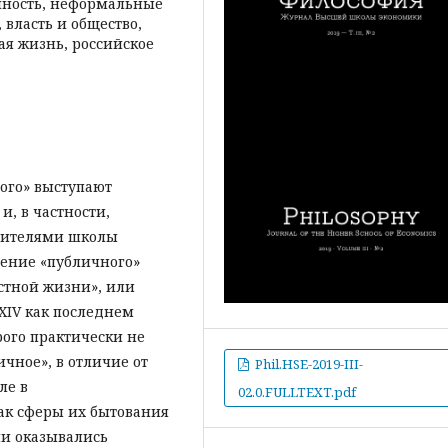
ичность, неформальные
 власть и общество,
я жизнь, российское
ного» выступают
, в частности,
авителями школы
вение «публичного»
стной жизни», или
XIV как последнем
рого практически не
ичное», в отличие от
Phil.HSE-2019-III-
ле в
02.0.FULLTEXT.pdf
ак сферы их бытования
они оказывались