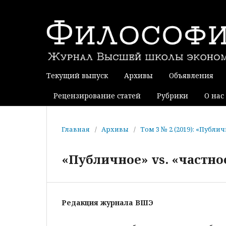
Текущий выпуск
Архивы
Объявления
Рецензирование статей
Рубрики
О нас
Главная
/
Архивы
/
Том 3 № 2 (2019): «Публич
«Публичное» vs. «частно
Редакция журнала ВШЭ