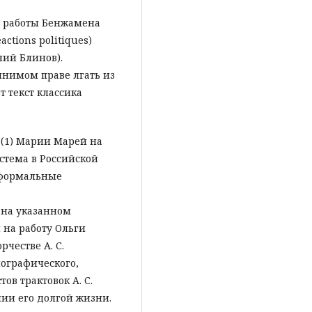
д работы Бенжамена
ctions politiques)
ний Блинов).
нимом праве лгать из
т текст классика
 (1) Марии Марей на
стема в Российской
еформальные
 на указанном
 на работу Ольги
честве А. С.
ографического,
ов трактовок А. С.
ии его долгой жизни.