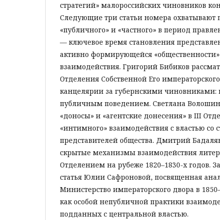
стратегий» малороссийских чиновников конц
Следующие три статьи номера охватывают 
«публичного» и «частного» в период правле
— ключевое время становления представлени
активно формирующейся «общественности»
взаимодействия. Григорий Бибиков рассматр
Отделения Собственной Его императорского
канцелярии за губернскими чиновниками: 
публичным поведением. Светлана Волошин
«доносы» и «агентские донесения» в III Отд
«интимного» взаимодействия с властью со 
представителей общества. Дмитрий Бадаля
скрытые механизмы взаимодействия литерат
Отделением на рубеже 1820–1830-х годов. З
статья Юлии Сафроновой, посвященная ана
Министерство императорского двора в 1850–
как особой непубличной практики взаимод
подданных с центральной властью.