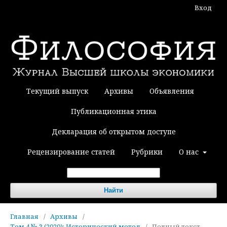
Вход
Текущий выпуск
Архивы
Объявления
Публикационная этика
Декларация об открытом доступе
Рецензирование статей
Рубрики
О нас
Найти
Главная
/
Архивы
/
Том 4 № 3 (2020): Исторический метод
/
Полный текст