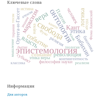
Ключевые слова
истина
человек
онтология
марксизм
Платон
логика
Ортега-и-Гассет
атеизм
вера
Фома Аквинский
теизм
знание
абсурд
свобода
канон
наука
Кант
тирания
этика
Фуко
событие
язык
Бибихин
власть
биоэтика
религия
мышление
эпистемология
бытие
теология
революция
сознание
субъект
этика веры
контингентность
философия науки
реализм
классика
Информация
Для авторов