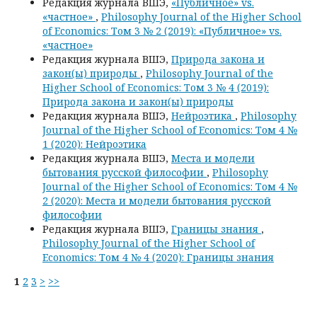
Редакция журнала ВШЭ,
«Публичное» vs.
«частное»
,
Philosophy Journal of the Higher School
of Economics: Том 3 № 2 (2019): «Публичное» vs.
«частное»
Редакция журнала ВШЭ,
Природа закона и
закон(ы) природы
,
Philosophy Journal of the
Higher School of Economics: Том 3 № 4 (2019):
Природа закона и закон(ы) природы
Редакция журнала ВШЭ,
Нейроэтика
,
Philosophy
Journal of the Higher School of Economics: Том 4 №
1 (2020): Нейроэтика
Редакция журнала ВШЭ,
Места и модели
бытования русской философии
,
Philosophy
Journal of the Higher School of Economics: Том 4 №
2 (2020): Места и модели бытования русской
философии
Редакция журнала ВШЭ,
Границы знания
,
Philosophy Journal of the Higher School of
Economics: Том 4 № 4 (2020): Границы знания
1
2
3
>
>>