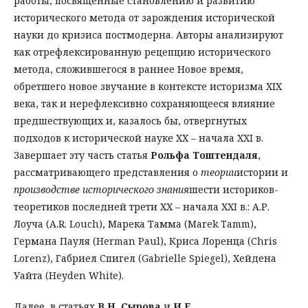
работы, посвященные становлению и развитию
исторического метода от зарождения исторической
науки до кризиса постмодерна. Авторы анализируют
как отрефлексированную рецепцию исторического
метода, сложившегося в раннее Новое время,
обретшего новое звучание в контексте историзма XIX
века, так и нерефлексивно сохраняющееся влияние
предшествующих и, казалось бы, отвергнутых
подходов к исторической науке XX – начала XXI в.
Завершает эту часть статья
Рольфа Тоштендаля
,
рассматривающего представления о
теории
истории и
производстве исторического знания
шести историков-
теоретиков последней трети ХХ – начала ХХI в.: А.Р.
Лоуча (A.R. Louch), Марека Тамма (Marek Tamm),
Германа Пауля (Herman Paul), Криса Лоренца (Chris
Lorenz), Габриел Спигел (Gabrielle Spiegel), Хейдена
Уайта (Heyden White).
Далее, в статьях
В.Н. Сырова
и
И.Е.