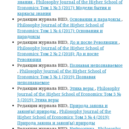
знания
,
Philosophy Journal of the Higher School of
Economics: Том 1 № 3 (2017): Модели бытия и
каркасы знания
редакция журнала ВШЭ,
Основания и парадоксы
,
Philosophy Journal of the Higher School of
Economics: Том 1 № 4 (2017): Основания и
парадоксы
редакция журнала ВШЭ,
До и после Революции
,
Philosophy Journal of the Higher School of
Economics: Том 2 № 2 (2018): До и после
Революции
Редакция журнала ВШЭ,
Познавая непознаваемое
,
Philosophy Journal of the Higher School of
Economics: Том 3 № 1 (2019): Познавая
непознаваемое
Редакция журнала ВШЭ,
Этика веры
,
Philosophy
Journal of the Higher School of Economics: Том 3 №
3 (2019): Этика веры
Редакция журнала ВШЭ,
Природа закона и
закон(ы) природы
,
Philosophy Journal of the
Higher School of Economics: Том 3 № 4 (2019):
Природа закона и закон(ы) природы
Редакция журнала ВШЭ,
Нейроэтика
,
Philosophy