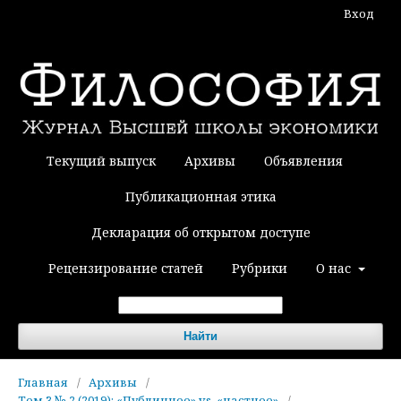
Вход
Текущий выпуск
Архивы
Объявления
Публикационная этика
Декларация об открытом доступе
Рецензирование статей
Рубрики
О нас
Найти
Главная
/
Архивы
/
Том 3 № 2 (2019): «Публичное» vs. «частное»
/