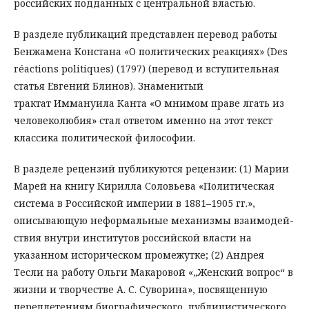
российских подданных с центральной властью.
В разделе публикаций представлен перевод работы
Бенжамена Констана «О политических реакциях» (Des
réactions politiques) (1797) (перевод и вступительная
статья Евгений Блинов). Знаменитый
трактат Иммануила Канта «О мнимом праве лгать из
человеколюбия» стал ответом именно на этот текст
классика политической философии.
В разделе рецензий публикуются рецензии: (1) Марии
Марей на книгу Кирилла Соловьева «Политическая
система в Российской империи в 1881–1905 гг.»,
описывающую неформальные механизмы взаимодей-
ствия внутри институтов российской власти на
указанном историческом промежутке; (2) Андрея
Тесли на работу Ольги Макаровой «„Женский вопрос“ в
жизни и творчестве А. С. Суворина», посвященную
переплетениям биографического, публицистического