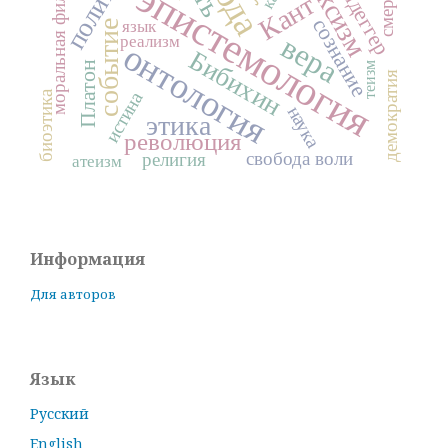
моральная философия
политика
марксизм
Хайдеггер
эпистемология
смерть
Кант
сознание
язык
событие
вера
реализм
онтология
Бибихин
Платон
теизм
демократия
истина
биоэтика
наука
этика
революция
свобода воли
религия
атеизм
Информация
Для авторов
Язык
Русский
English