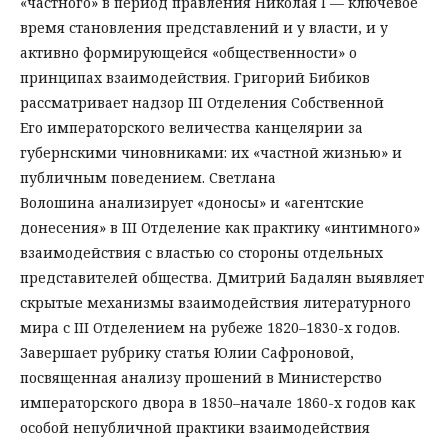
«частного» в период правления Николая I — ключевое
время становления представлений и у власти, и у
активно формирующейся «общественности» о
принципах взаимодействия. Григорий Бибиков
рассматривает надзор III Отделения Собственной
Его императорского величества канцелярии за
губернскими чиновниками: их «частной жизнью» и
публичным поведением. Светлана
Волошина анализирует «доносы» и «агентские
донесения» в III Отделение как практику «интимного»
взаимодействия с властью со стороны отдельных
представителей общества. Дмитрий Бадалян выявляет
скрытые механизмы взаимодействия литературного
мира с III Отделением на рубеже 1820–1830-х годов.
Завершает рубрику статья Юлии Сафроновой,
посвященная анализу прошений в Министерство
императорского двора в 1850–начале 1860-х годов как
особой непубличной практики взаимодействия