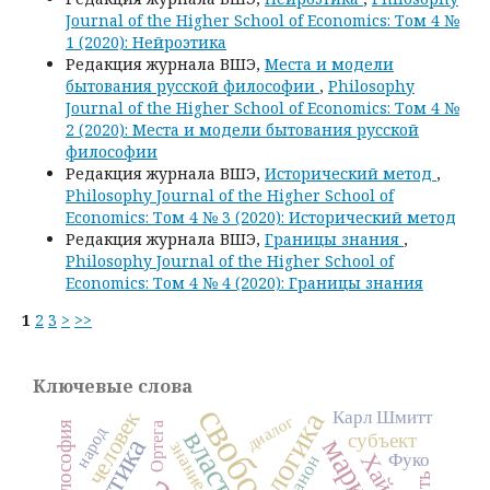
Journal of the Higher School of Economics: Том 4 №
1 (2020): Нейроэтика
Редакция журнала ВШЭ,
Места и модели
бытования русской философии
,
Philosophy
Journal of the Higher School of Economics: Том 4 №
2 (2020): Места и модели бытования русской
философии
Редакция журнала ВШЭ,
Исторический метод
,
Philosophy Journal of the Higher School of
Economics: Том 4 № 3 (2020): Исторический метод
Редакция журнала ВШЭ,
Границы знания
,
Philosophy Journal of the Higher School of
Economics: Том 4 № 4 (2020): Границы знания
1
2
3
>
>>
Ключевые слова
свобода
человек
логика
Карл Шмитт
диалог
Ортега
народ
власть
субъект
знание
Фуко
канон