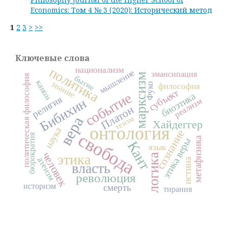
Economics: Том 4 № 3 (2020): Исторический метод
1
2
3
>
>>
Ключевые слова
политика
национализм
мышление
эмансипация
марксизм
политическая философия
бытие
канон
знание
Фуко
философия
субъект
событие
биоэтика
религия
Бибихин
реализм
Платон
вера
теизм
Хайдеггер
онтология
наука
сознание
свобода
бюрократия
метафизика
этика веры
Кант
язык
человек
логика
этика
атеизм
истина
власть
революция
историзм
смерть
тирания