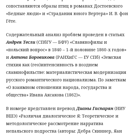
сопоставляются образы птиц в романах Достоевского
«Бедные люди» и «Страдания юного Вертера» И. В. фон
Гёте.
Содержательный анализ проблем проведен в статьях
Андрея Тесли
(СПбГУ — БФУ) «Славянофилы и
«польский вопрос» в 1840 – 1-й половине 1860-х годов»
и
Антона Боровикова
(РАНХиГС — ЕУ СПб) «Земская
стихия как (гео)интенсивность в позднем
славянофильстве: материалистическая модернизация
русского романтического национализма. По заметкам
«О взаимном отношении народа, государства и
общества» Ивана Аксакова (1862)».
В номере представлен перевод
Дианы Гаспарян
(НИУ
ВШЭ) «Различая диалогическое Я: Теоретическое и
методологическое рассмотрение нарратива
непальского подростка (авторы: Дебра Скиннер, Яан