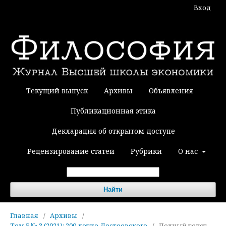
Вход
Текущий выпуск
Архивы
Объявления
Публикационная этика
Декларация об открытом доступе
Рецензирование статей
Рубрики
О нас
Найти
Главная
/
Архивы
/
Том 5 № 3 (2021): 200-летие Достоевского
/
Полный текст