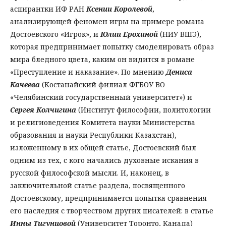
аспирантки ИФ РАН
Ксении Королевой
,
анализирующей феномен игры на примере романа
Достоевского «Игрок», и
Юлии Ерохиной
(НИУ ВШЭ),
которая предпринимает попытку смоделировать образ
мира бледного цвета, каким он видится в романе
«Преступление и наказание». По мнению
Дениса
Качеева
(Костанайский филиал ФГБОУ ВО
«Челябинский государственный университет») и
Сергея Колчигина
(Институт философии, политологии
и религиоведения Комитета науки Министерства
образования и науки Республики Казахстан),
изложенному в их общей статье, Достоевский был
одним из тех, с кого начались духовные искания в
русской философской мысли. И, наконец, в
заключительной статье раздела, посвященного
Достоевскому, предпринимается попытка сравнения
его наследия с творчеством других писателей: в статье
Инны Тигунцовой
(Университет Торонто, Канада)