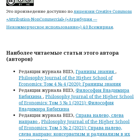
Это произведение доступно по
лицензии Creative Commons
«Attribution-NonCommercial» («Атрибуция —
Некоммерческое использование») 4.0 Всемирная
.
Наиболее читаемые статьи этого автора
(авторов)
Редакция журнала ВШЭ,
Границы знания
,
Philosophy Journal of the Higher School of
Economics: Том 4 № 4 (2020): Границы знания
Редакция журнала ВШЭ,
Философия Владимира
Бибихина
,
Philosophy Journal of the Higher School
of Economics: Том 5 № 1 (2021): Философия
Владимира Бибихина
Редакция журнала ВШЭ,
Справа налево, слева
направо
,
Philosophy Journal of the Higher School
of Economics: Том 5 № 2 (2021): Справа налево,
слева направо: консерватизм и радикализм в их