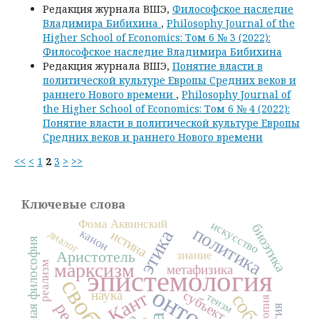
Редакция журнала ВШЭ,
Философское наследие
Владимира Бибихина
,
Philosophy Journal of the
Higher School of Economics: Том 6 № 3 (2022):
Философское наследие Владимира Бибихина
Редакция журнала ВШЭ,
Понятие власти в
политической культуре Европы Средних веков и
раннего Нового времени
,
Philosophy Journal of
the Higher School of Economics: Том 6 № 4 (2022):
Понятие власти в политической культуре Европы
Средних веков и раннего Нового времени
<<
<
1
2
3
>
>>
Ключевые слова
Фома Аквинский
искусство
биоэтика
политика
этика
канон
истина
диалог
моральная философия
Аристотель
знание
марксизм
реализм
метафизика
эпистемология
свобода
наука
Кант
субъект
теизм
утопия