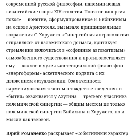
современной русской философии, напоминающая
византийские споры XIV столетия. Понятие «энергия
покоя» — понятие, сформулированное В. Бибихиным
на основе Аристотеля, вызывало принципиальные
возражения С. Хоружего. «Синергийная антропология»,
отправляясь от паламитского догмата, критикует
стремление включиться в «софийные автоматизмы»
самозабвенного существования и противопоставляет
ему — вполне в духе экзистенциальной философии —
«энергоформы» аскетического подвига с их
движением актуализации. Озадаченность
парменидовским тезисом о тождестве «ведения» и
«бытия» оказывается у Ахутина — третьего участника
полемической синергии — общим местом не только
полемической синергии Бибихина и Хоружего, но и
мысли как таковой.
Юрий Романенко
раскрывает «Событийный характер