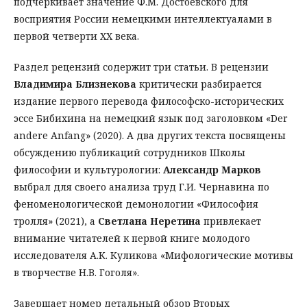
подчеркивает значение Ф.М. Достоевского для
восприятия России немецкими интеллектуалами в
первой четверти XX века.
Раздел рецензий содержит три статьи. В рецензии
Владимира Близнекова
критически разбирается
издание первого перевода философско-исторических
эссе Бибихина на немецкий язык под заголовком «Der
andere Anfang» (2020). А два других текста посвящены
обсуждению публикаций сотрудников Школы
философии и культурологии:
Александр Марков
выбрал для своего анализа труд Г.И. Чернавина по
феноменологической демонологии «Философия
тролля» (2021), а
Светлана Неретина
привлекает
внимание читателей к первой книге молодого
исследователя А.К. Куликова «Мифологические мотивы
в творчестве Н.В. Гоголя».
Завершает номер детальный обзор Вторых