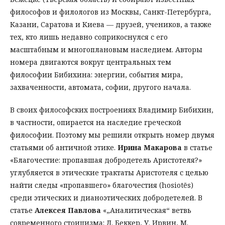
философов и филологов из Москвы, Санкт-Петербурга,
Казани, Саратова и Киева — друзей, учеников, а также
тех, кто лишь недавно соприкоснулся с его
масштабным и многоплановым наследием. Авторы
номера двигаются вокруг центральных тем
философии Бибихина: энергии, события мира,
захваченности, автомата, софии, другого начала.
В своих философских построениях Владимир Бибихин,
в частности, опирается на наследие греческой
философии. Поэтому мы решили открыть номер двумя
статьями об античной этике.
Ирина Макарова
в статье
«Благочестие: пропавшая добродетель Аристотеля?»
углубляется в этические трактаты Аристотеля с целью
найти следы «пропавшего» благочестия (hosiotēs)
среди этических и дианоэтических добродетелей. В
статье
Алексея Павлова
«„Аналитическая“ ветвь
современного стоицизма: Л. Беккер, У. Ирвин, М.