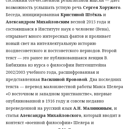
состоянии отечественной религиозной мысли — дает
возможность услышать устную речь
Сергея Хоружего
.
Беседа, инициированная
Кристиной Штёкль
и
Александром Михайловским
весной 2015 года и
состоявшаяся в Институте наук о человеке (Вена),
открывает много интересных фактов и проливает
новый свет на интеллектуальную историю
позднесоветского и постсоветского периодов. Второй
текст — это ранее не публиковавшаяся лекция В.
Бибихина из курса о философии Витгенштейна
2002/2003 учебного года, расшифрованная и
представленная
Василиной Ярововой
. Два последних
текста — перевод малоизвестной работы Макса Шелера
«О восточном и западном христианстве», впервые
опубликованной в 1916 году и совсем недавно
переведенной на русский язык
А.Н. Малинкиным
, и
статья
Александра Михайловского
, который вводит в
контекст «военной философии» Шелера и