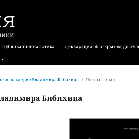
Публикационная этика
Декларация об открытом доступ
софское наследие Владимира Бибихина
/
Полный текст
Владимира Бибихина