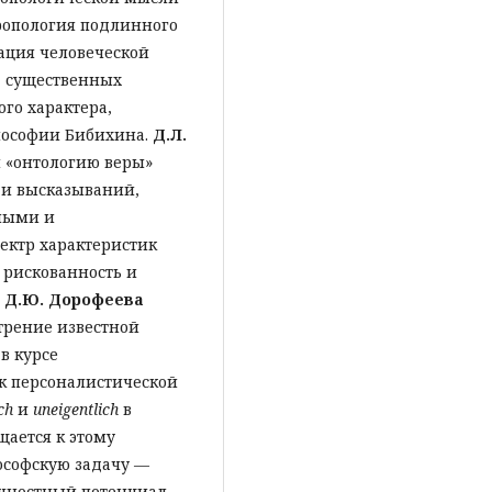
ропология подлинного
ация человеческой
д существенных
го характера,
лософии Бибихина.
Д.Л.
 «онтологию веры»
 и высказываний,
чными и
ектр характеристик
, рискованность и
и
Д.Ю. Дорофеева
отрение известной
в курсе
к персоналистической
ch
и
uneigentlich
в
щается к этому
ософскую задачу —
ичностный потенциал