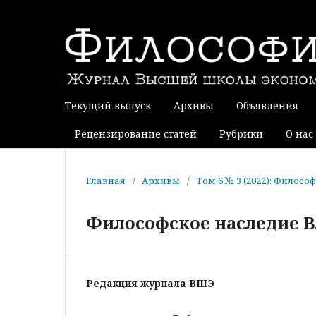
Текущий выпуск
Архивы
Объявления
Рецензирование статей
Рубрики
О нас
Главная
/
Архивы
/
Том 6 № 3 (2022): Фило
Философское наследие 
Редакция журнала ВШЭ