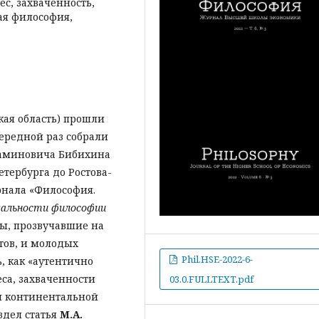
ес, захваченность,
ая философия,
ская область) прошли
чередной раз собрали
иаминовича Бибихина
етербурга до Ростова-
рнала «Философия.
альности философии
ы, прозвучавшие на
тов, и молодых
Phil.HSE-2022-6-
, как «аутентично
са, захваченности
03.0.FULLTEXT.pdf
й континентальной
здел статья
М.А.