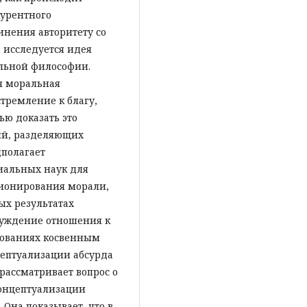
курентного
инения авторитету со
а
исследуется идея
льной философии.
я моральная
тремление к благу,
ю доказать это
ий, разделяющих
дполагает
иальных наук для
ионирования морали,
ых результатах
суждение отношения к
едованиях косвенным
цептуализации абсурда
 рассматривает вопрос о
концептуализации
Она показывает, что в