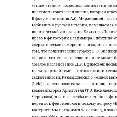
«этике чтения»: последняя понимается не ка
праксис человеческой жизни, который отвеч
В фокусе внимания
А.С. Мерзениной
оказы
Бибихина о русской истории, помещаемая в
политической философии. Ее статья «Полити
право в философии Владимира Бибихина: о
сверхэтическое измерение» исходит из инт
том, что политический субъект В. В. Бибихи
сфере политического решения и не может б
Смелое исследование
Д.Р. Ефимовой
посвя
нестандартной теме — интоксикации лесом
захваченности. Размышления о «живой мате
(hyle)» сопоставляются здесь с интерпрета
комментаторов Аристотеля (Т.В. Васильевой, 
Чернякова) для того, чтобы от историко-фи
перейти к феноменологическому вопросу «В
материей мы находимся?». Наконец, в закл
раздела «Интуиция веры в религиозно-ант