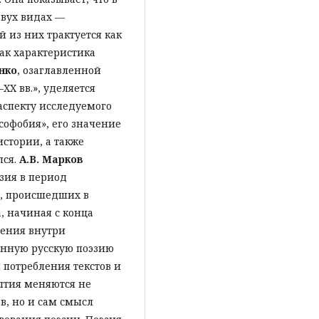
двух видах —
 из них трактуется как
ак характеристика
нко
, озаглавленной
XX вв.», уделяется
аспекту исследуемого
софобия», его значение
истории, а также
лся.
А.В. Марков
зия в период
, происшедших в
, начиная с конца
дения внутри
енную русскую поэзию
 потребления текстов и
бытия меняются не
в, но и сам смысл