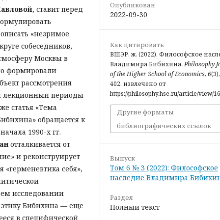
Опубликован
Павловой
, ставит перед
2022-09-30
формулировать
 описать «незримое
Как цитировать
 круге собеседников,
ВШЭР. ж. (2022). Философское нас
тмосферу Москвы в
Владимира Бибихина.
Philosophy J
дно формировали
of the Higher School of Economics
,
6
(3)
Объект рассмотрения
402. извлечено от
https://philosophy.hse.ru/article/view/1
и лекционный периоды
же статья «Тема
Другие форматы
Бибихина» обращается к
библиографических ссылок
ачала 1990-х гг.
Хан
отталкивается от
ние» и реконструирует
Выпуск
Том 6 № 3 (2022): Философское
я «герменевтика себя»,
наследие Владимира Бибихи
литической
оем исследовании
Раздел
 этику Бибихина — еще
Полный текст
ееся в специфической