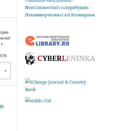
Commons «Attribution-
NonCommercial» («Атрибуция-
Некоммерчески») 4.0 Всемирная
ледие
ournal
, 1-
6078
на