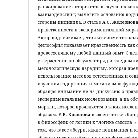
ранжирование авторитетов в случае их кон
взаимодействия; выделить основания подч
стороны индивида. В статье
А.С. Железнов
нравственности в экспериментальной мора
Автор подчеркивает, что экспериментальна
философия показывает нравственность как с
превосходящему любой данный опыт. С цель
утверждение он обсуждает ряд исследован
методологическую парадигму, которая пре
использование методов естественных и соц
изучения содержания и механизмов функц
обращая внимание не на дискуссию о прям
экспериментальных исследований, а на об
морали, которое проявляется в таких иссл
образом.
Е.В. Косилова
в своей статье «Кон
в философии: от логики к “Логике смысла”»
том, что такое абсурд, какие понимания и 
абсурда можно найти в истории философии. 