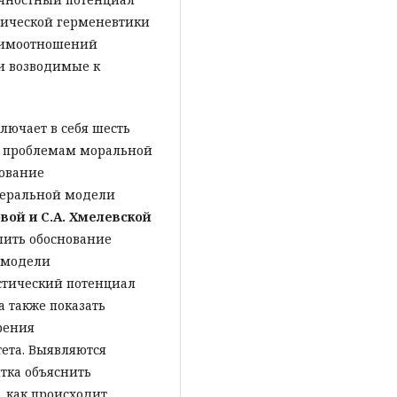
тической герменевтики
аимоотношений
и возводимые к
лючает в себя шесть
к проблемам моральной
нование
беральной модели
вой и С.А. Хмелевской
лить обоснование
 модели
стический потенциал
 также показать
рения
ета. Выявляются
тка объяснить
, как происходит