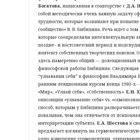
Богатова
, написанная в соавторстве с
Д.А. 
собой методически очень важную задачу с
трудности, которые возникают при попытке
сообщество» В. В. Бибихина. Речь идет о том
которые соопределяли интеллектуальную а
поздне- и постсоветский период и подспу
контекст собственных творческих поисков. 
здесь намеренно общий — долекционный 
философской работы Бибихина. Cледующая 
“узнавания себя” в философии Владимира 
ранним лекционным курсам конца 1980-х – н
«Мир», «Узнай себя», «Собственность».
Е.И. 
оппозиции «узнавание себя» vs. «самопозна
способ, которым у Бибихина разворачиваетс
показывая, чем она отличается от психоана
интерпретации субъекта.
Е.А. Шестова
в св
предлагает взглянуть на герменевтическую
одно измерение герменевтики, открывающ