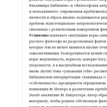
Владимира Бибихина» и «Философская ант
и неподлинного: современная проблематиз
личности и образа жизни» поднимается ря
проблем экзистенциально-антропологическо
связанных с религиозным измерением фи
Устименко
извлекает «интуицию веры» или
русского философа из разрозненных фактов
которые тем не менее являются вполне то
самозначимыми. Разворачивается целый сп
веры: жертвенность, верность-доверие Богу
уверенность. А в масштабном исследовани
вновь звучит тема «узнавания себя»: рассм
бибихинской интерпретации «Алкивиада I» 
«Собственность» предваряется обращением 
концепции М. Шелера и различению
eigentli
Dasein
-аналитике М. Хайдеггера. Автор обра
материалу, чтобы решить собственную фил
раскрыть позитивный онтологический и л