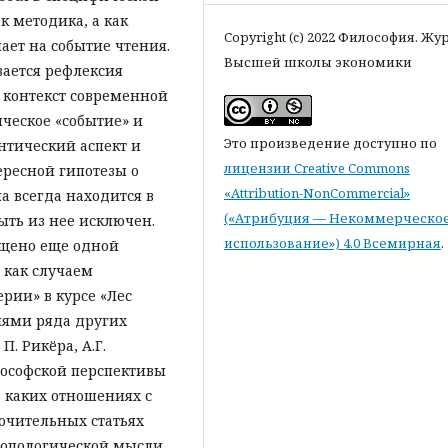
к методика, а как
Copyright (c) 2022 Философия. Жу
ает на событие чтения.
Высшей школы экономики
вается рефлексия
 контекст современной
ческое «событие» и
Это произведение доступно по
нтический аспект и
лицензии Creative Commons
ересной гипотезы о
«Attribution-NonCommercial»
на всегда находится в
(«Атрибуция — Некоммерческо
ыть из нее исключен.
использование») 4.0 Всемирная
.
щено еще одной
 как случаем
рии» в курсе «Лес
циями ряда других
П. Рикёра, А.Г.
лософской перспективы
 каких отношениях с
ючительных статьях
ропологической мысли