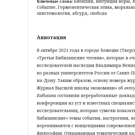
Бибихин, интуиция веры, л
Ключевые слова:
Событие, Герменевтическая этика, моральн
эпистемология, абсурд, свобода
Аннотация
В октябре 2021 года в городе Бежецке (Твер
«Третьи Бибихинские чтения», которые в о
исследователей наследия Владимира Вен
из разных университетов России от Санкт-П
на-Дону. Таким образом, основу номера жу
Журнал Высшей школы экономики» об
акту
Бибихина
составили переработанные доклад
конференции из уст и известных специалис
исследовательниц, которые сумели показать
бибихинские» темы события, настроения, ле
перекликаются с концепциями современно
философии. Открывающая тематический ра