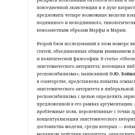
повседневной экзистенции и в духе патрис
предложить четыре возможные модели вз
подлинного и неподлинного, типологическ
новозаветным образам Марфы и Марии.
Второй блок исследований в этом номере вк
статей, объединенных общим вниманием 
и политической философии. В статье «Обос
эпистемического авторитета: потенциал ли
респонсибилизма», написанной
О.Ю. Бойцо
в соавторстве, представлена попытка осмыс
эпистемического авторитета в либеральной
респонсибилизма с целью определить эври
предложенной в его рамках аргументации, а
проблемные поля, перспективные с точки з
концептуализации эпистемического авторит
достоинства модели, среди которых — попы
механизм действия авторитета, определить