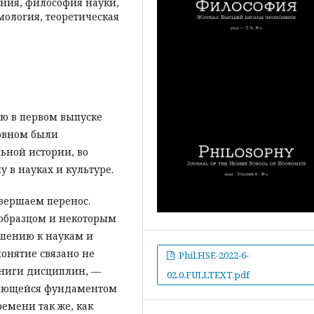
ания, философия науки,
емология, теоретическая
ую в первом выпуске
новном были
ьной истории, во
 в науках и культуре.
вершаем перенос.
 образцом и некоторым
ошению к наукам и
понятие связано не
Phil.HSE-2022-6-
 книги дисциплин, —
02.0.FULLTEXT.pdf
вляющейся фундаментом
емени так же, как