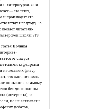
й и литературой. Они
екст — это текст,
 и производят его.
оответствует подходу Ло
озволяет читателю
кастерской школы STS.
 статья
Полины
интернет-
ается от статуса
ситетскими кафедрами
и нескольких фигур
ают, что каноничность
акже внимания к самому
ество без дисциплины
кта (интернета), и
оли, но не включает в
офских дебатов,