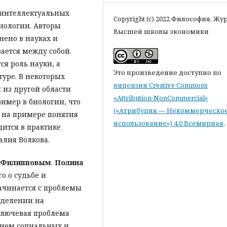
 интеллектуальных
Copyright (c) 2022 Философия. Жу
иологии. Авторы
Высшей школы экономики
нено в науках и
ается между собой.
тся роль науки, а
Это произведение доступно по
туре. В некоторых
лицензии Creative Commons
 из другой области
«Attribution-NonCommercial»
ример в биологии, что
(«Атрибуция — Некоммерческо
 на примере понятия
использование») 4.0 Всемирная
.
ится в практике
алия Волкова.
 Филипповым
.
Полина
о о судьбе и
начинается с проблемы
о делении на
ключевая проблема
вием социальных и