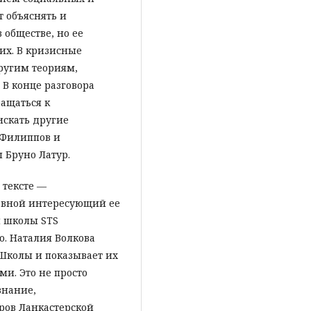
 объяснять и
 обществе, но ее
их. В кризисные
ругим теориям,
 В конце разговора
ращаться к
скать другие
 Филиппов и
 Бруно Латур.
 тексте —
новной интересующий ее
й школы STS
о. Наталия Волкова
 Школы и показывает их
и. Это не просто
знание,
ров Ланкастерской