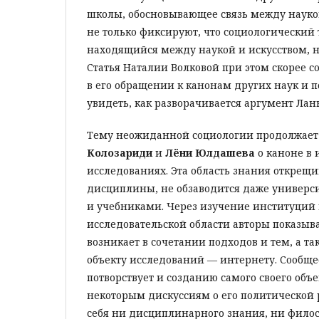
школы, обосновывающее связь между науко
не только фиксируют, что социологический т
находящийся между наукой и искусством, но
Статья Наталии Волковой при этом скорее с
в его обращении к канонам других наук и п
увидеть, как разворачивается аргумент Лан
Тему неожиданной социологии продолжает
Колозариди
и
Лёни Юлдашева
о каноне в 
исследованиях. Эта область знания открещив
дисциплины, не обзаводится даже универ
и учебниками. Через изучение институций 
исследовательской области авторы показыв
возникает в сочетании подходов и тем, а т
объекту исследований — интернету. Сообщ
потворствует и созданию самого своего объе
некоторым дискуссиям о его политической р
себя ни дисциплинарного знания, ни филос