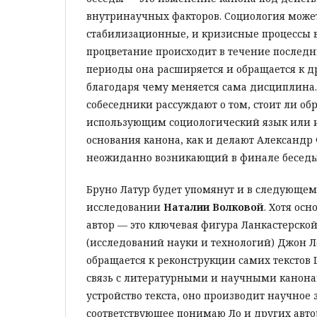
внутринаучных факторов. Социология может
стабилизационные, и кризисные процессы в
процветание происходит в течение последн
периоды она расширяется и обращается к д
благодаря чему меняется сама дисциплина.
собеседники рассуждают о том, стоит ли об
использующим социологический язык или и
основания канона, как и делают Александр
неожиданно возникающий в финале беседы
Бруно Латур будет упомянут и в следующем
исследовании
Наталии Волковой
. Хотя ос
автор — это ключевая фигура Ланкастерско
(исследований науки и технологий) Джон Л
обращается к реконструкции самих текстов
связь с литературными и научными канонам
устройство текста, оно производит научное 
соответствующее понимаю Ло и других авто