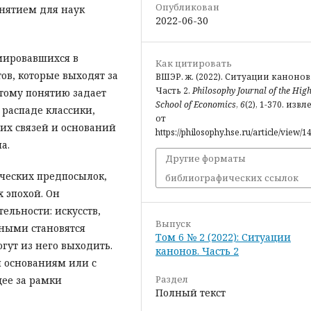
Опубликован
нятием для наук
2022-06-30
мировавшихся в
Как цитировать
в, которые выходят за
ВШЭР. ж. (2022). Ситуации канонов
Часть 2.
Philosophy Journal of the Hig
тому понятию задает
School of Economics
,
6
(2), 1-370. изв
 распаде классики,
от
их связей и оснований
https://philosophy.hse.ru/article/view/1
а.
Другие форматы
ческих предпосылок,
библиографических ссылок
х эпохой. Он
ельности: искусств,
Выпуск
чными становятся
Том 6 № 2 (2022): Ситуации
гут из него выходить.
канонов. Часть 2
м основаниям или с
Раздел
ее за рамки
Полный текст