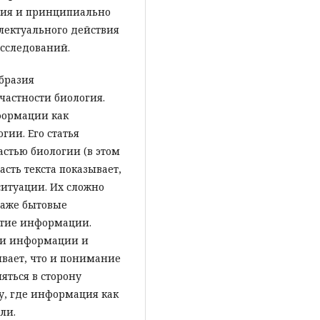
ния и принципиально
ллектуального действия
сследований.
образия
 частности биология.
формации как
гии. Его статья
астью биологии (в этом
сть текста показывает,
итуации. Их сложно
даже бытовые
ятие информации.
ии информации и
вает, что и понимание
яться в сторону
у, где информация как
ли.