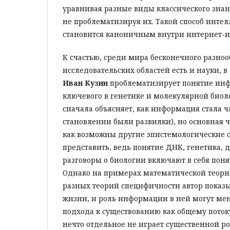
уравнивая разные виды классического зна
не проблематизируя их. Такой способ инте
становится каноничным внутри интернет-и
К счастью, среди мира бесконечного разно
исследовательских областей есть и науки, в
Иван Кузин
проблематизирует понятие ин
ключевого в генетике и молекулярной биоло
сначала объясняет, как информация стала ч
становлении были развилки), но основная ча
как возможны другие эпистемологические с
представить, ведь понятие ДНК, генетика, 
разговоры о биологии включают в себя пон
Однако на примерах математической теор
разных теорий специфичности автор показы
жизни, и роль информации в ней могут мен
подхода к существованию как общему поток
нечто отдельное не играет существенной ро