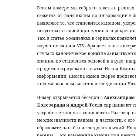
В этом номере мы собрали тексты о разных
сюжетах: от фанфикшна до информации в б
выявляют то, что становится каноном, укоре
искусствах и порой причудливо перекрещив
Так, в статье о маньяках в сериалах появляе
изучение канона STS обращает нас к литера
случаях каноническое понятие заимствуется
знания, но становится основой в науке, нап
продемонстрировано в статье Ивана Кузина
информации. Иногда канон скорее производ
письма, как показывает в исследовании Нат
Номер открывается беседой с
Александром
Колозариди
и
Андрей Тесля
спрашивают ег
устройстве канона в социологии. Разговор 
неоднозначности канона, в частности, о ег
образовательный и исследовательский. Но 
беседы — это изменение канона под дейст