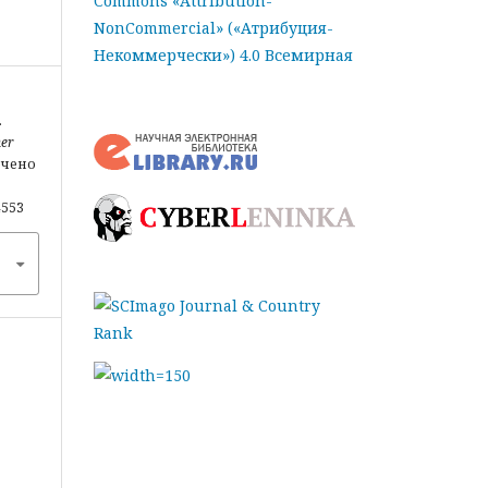
Commons «Attribution-
NonCommercial» («Атрибуция-
Некоммерчески») 4.0 Всемирная
.
her
лечено
4553