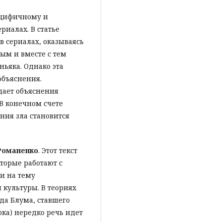
ецифичному и
риалах. В статье
 в сериалах, оказываясь
ым и вместе с тем
ьяка. Однако эта
объяснения.
дает объяснения
В конечном счете
ения зла становится
Романенко
. Этот текст
оторые работают с
и на тему
 культуры. В теориях
ьда Блума, ставшего
ока) нередко речь идет